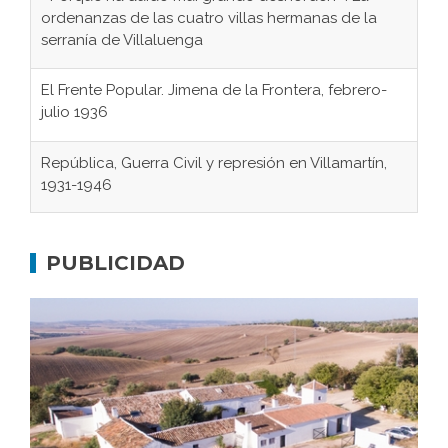
ordenanzas de las cuatro villas hermanas de la
serranía de Villaluenga
El Frente Popular. Jimena de la Frontera, febrero-
julio 1936
República, Guerra Civil y represión en Villamartín,
1931-1946
Gaditanos deportados a campos de
concentración nazis
PUBLICIDAD
Don Perafán de Ribera y sus fundaciones de
Bornos
El Frente Popular. Ubrique, febrero-julio 1936
Juntar las letras. La alfabetización en el campo: del