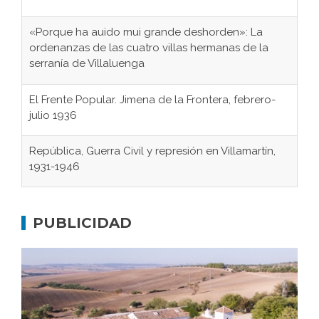
«Porque ha auido mui grande deshorden»: La
ordenanzas de las cuatro villas hermanas de la
serranía de Villaluenga
El Frente Popular. Jimena de la Frontera, febrero-
julio 1936
República, Guerra Civil y represión en Villamartín,
1931-1946
Gaditanos deportados a campos de
concentración nazis
PUBLICIDAD
Don Perafán de Ribera y sus fundaciones de
Bornos
El Frente Popular. Ubrique, febrero-julio 1936