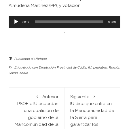
Almudena Martínez (PP), y votación:
Reproductor
00:00
00:00
de
.
audio
Publicado el
Ubrique
Etiquetado con
Diputación Provincial de Cádiz
,
IU
,
pediatría
,
Ramón
Galán
,
salud
Anterior
Siguiente
PSOE e IU acuerdan
IU dice que entra en
una coalición de
la Mancomunidad de
gobierno de la
la Sierra para
Mancomunidad de la
garantizar los