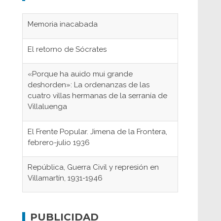
Memoria inacabada
El retorno de Sócrates
«Porque ha auido mui grande
deshorden»: La ordenanzas de las
cuatro villas hermanas de la serranía de
Villaluenga
El Frente Popular. Jimena de la Frontera,
febrero-julio 1936
República, Guerra Civil y represión en
Villamartín, 1931-1946
Gaditanos deportados a campos de
concentración nazis
PUBLICIDAD