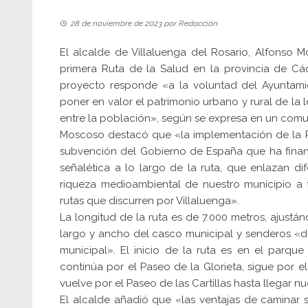
28 de noviembre de 2023
por
Redacción
El alcalde de Villaluenga del Rosario, Alfonso
primera Ruta de la Salud en la provincia de Cádi
proyecto responde «a la voluntad del Ayuntami
poner en valor el patrimonio urbano y rural de la 
entre la población», según se expresa en un comu
Moscoso destacó que «la implementación de la Ru
subvención del Gobierno de España que ha finan
señalética a lo largo de la ruta, que enlazan di
riqueza medioambiental de nuestro municipio a 
rutas que discurren por Villaluenga».
La longitud de la ruta es de 7.000 metros, ajustá
largo y ancho del casco municipal y senderos «de
municipal». El inicio de la ruta es en el parqu
continúa por el Paseo de la Glorieta, sigue por e
vuelve por el Paseo de las Cartillas hasta llegar 
El alcalde añadió que «las ventajas de caminar