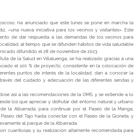
 Moscoso, ha anunciado que este lunes se pone en marcha la
z, «una nueva iniciativa para los vecinos y visitantes». Este
ento de dar respuesta a las demandas de los vecinos para
localidad, al tiempo que se difunden hábitos de vida saludable
nicado difundido el 28 de noviembre de 2023.
ta de la Salud en Villaluenga, se ha realizado gracias a una
ciado el 100 % de proyecto, consistente en la colocación de
ferentes puntos de interés de la localidad, dan a conocer la
través del cuidado y adecuación de las diferentes sendas y
ndose así a las recomendaciones de la OMS, y se extiende a lo
sde los que apreciar y disfrutar del entorno natural y urbano
e de la Albarrada, para continuar por el Paseo de la Manga;
l Paseo del Tajo hasta conectar con el Paseo de la Glorieta, y
nuevamente al parque de la Albarrada.
 son cuantiosas y su realización altamente recomendada para