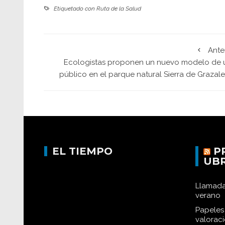
Etiquetado con
Ruta de la Salud
Ante
Ecologistas proponen un nuevo modelo de 
público en el parque natural Sierra de Grazal
EL TIEMPO
P
UB
Llamada
verano
Papeles 
valorac