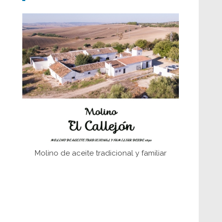
Don Perafán de Ribera y sus
fundaciones de Bornos
El Frente Popular. Ubrique, febrero-julio
1936
Juntar las letras. La alfabetización en el
campo: del afán de saber a la
autogestión
Historia y vivencias del poblado de Los
Hurones
Molino de aceite tradicional y familiar