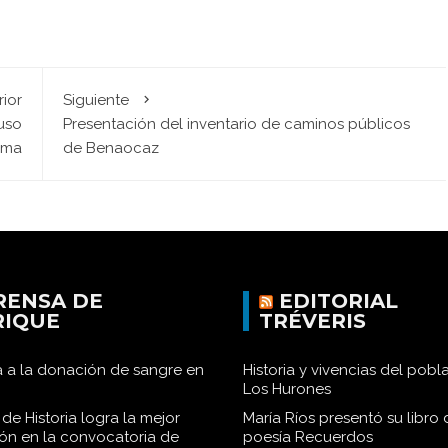
rior
Siguiente
uso
Presentación del inventario de caminos públicos
ema
de Benaocaz
RENSA DE
EDITORIAL
RIQUE
TRÉVERIS
 a la donación de sangre en
Historia y vivencias del pob
Los Hurones
de Historia logra la mejor
María Ríos presentó su libro 
ión en la convocatoria de
poesía Recuerdos