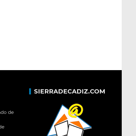
SIERRADECADIZ.COM
lado de
de