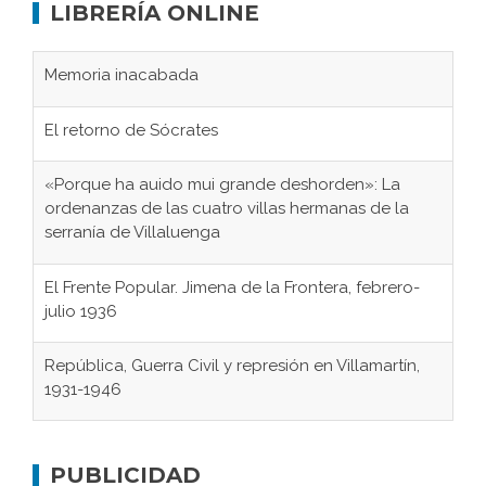
LIBRERÍA ONLINE
El retorno de Sócrates
«Porque ha auido mui grande deshorden»: La
ordenanzas de las cuatro villas hermanas de la
serranía de Villaluenga
El Frente Popular. Jimena de la Frontera, febrero-
julio 1936
República, Guerra Civil y represión en Villamartín,
1931-1946
Gaditanos deportados a campos de
concentración nazis
Don Perafán de Ribera y sus fundaciones de