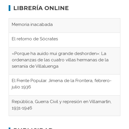
LIBRERÍA ONLINE
Memoria inacabada
El retorno de Sócrates
«Porque ha auido mui grande deshorden»: La
ordenanzas de las cuatro villas hermanas de la
serranía de Villaluenga
El Frente Popular. Jimena de la Frontera, febrero-
julio 1936
República, Guerra Civil y represión en Villamartín,
1931-1946
Gaditanos deportados a campos de
concentración nazis