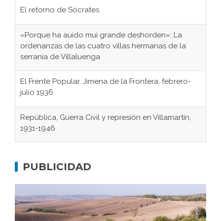
El retorno de Sócrates
«Porque ha auido mui grande deshorden»: La
ordenanzas de las cuatro villas hermanas de la
serranía de Villaluenga
El Frente Popular. Jimena de la Frontera, febrero-
julio 1936
República, Guerra Civil y represión en Villamartín,
1931-1946
Gaditanos deportados a campos de
concentración nazis
PUBLICIDAD
Don Perafán de Ribera y sus fundaciones de
Bornos