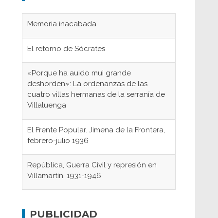
Memoria inacabada
El retorno de Sócrates
«Porque ha auido mui grande
deshorden»: La ordenanzas de las
cuatro villas hermanas de la serranía de
Villaluenga
El Frente Popular. Jimena de la Frontera,
febrero-julio 1936
República, Guerra Civil y represión en
Villamartín, 1931-1946
Gaditanos deportados a campos de
concentración nazis
PUBLICIDAD
Don Perafán de Ribera y sus