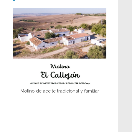
fundaciones de Bornos
El Frente Popular. Ubrique, febrero-julio
1936
Juntar las letras. La alfabetización en el
campo: del afán de saber a la
autogestión
Historia y vivencias del poblado de Los
Hurones
Molino de aceite tradicional y familiar