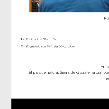
Ru
Publicado el
Olvera
,
Sierra
Etiquetado con
Feria del Olivar
,
olivar
Ante
El parque natural Sierra de Grazalema cumple
a