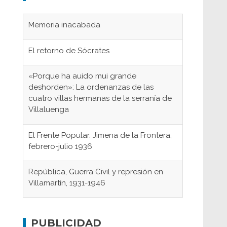
Memoria inacabada
El retorno de Sócrates
«Porque ha auido mui grande
deshorden»: La ordenanzas de las
cuatro villas hermanas de la serranía de
Villaluenga
El Frente Popular. Jimena de la Frontera,
febrero-julio 1936
República, Guerra Civil y represión en
Villamartín, 1931-1946
Gaditanos deportados a campos de
concentración nazis
PUBLICIDAD