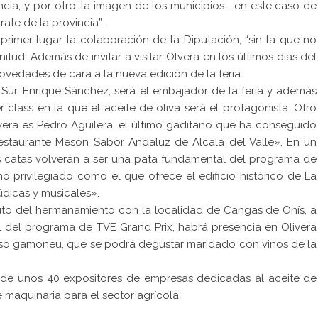
ncia, y por otro, la imagen de los municipios –en este caso de
rate de la provincia”.
imer lugar la colaboración de la Diputación, “sin la que no
ud. Además de invitar a visitar Olvera en los últimos días del
vedades de cara a la nueva edición de la feria.
Sur, Enrique Sánchez, será el embajador de la feria y además
class en la que el aceite de oliva será el protagonista. Otro
era es Pedro Aguilera, el último gaditano que ha conseguido
 restaurante Mesón Sabor Andaluz de Alcalá del Valle». En un
s catas volverán a ser una pata fundamental del programa de
no privilegiado como el que ofrece el edificio histórico de La
údicas y musicales».
to del hermanamiento con la localidad de Cangas de Onís, a
al del programa de TVE Grand Prix, habrá presencia en Olivera
ueso gamoneu, que se podrá degustar maridado con vinos de la
a de unos 40 expositores de empresas dedicadas al aceite de
maquinaria para el sector agrícola.