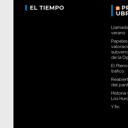
EL TIEMPO
P
UB
Llamada
verano
Papeles 
valorac
subvenc
de la D
El Plen
tráfico
Reabiert
del pan
Historia
Los Hur
Y fin