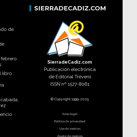
SIERRADECADIZ.COM
lado de
de
 febrero
SierradeCadiz.com
s
Publicación electrónica
 libro
de
Editorial Tréveris
ISSN
nº 1577-8061
ra
© Copyright 1999-2025
acabada,
rez
dencio
Aviso legal
Política de privacidad
Uso de cookies
Ajuste de cookies