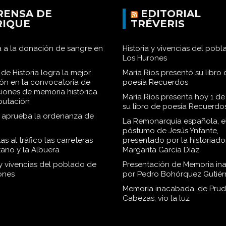
RENSA DE
EDITORIAL
RIQUE
TRÉVERIS
 a la donación de sangre en
Historia y vivencias del pob
Los Hurones
de Historia logra la mejor
María Ríos presentó su libro 
ión en la convocatoria de
poesía Recuerdos
iones de memoria histórica
María Ríos presenta hoy 1 de
iputación
su libro de poesía Recuerdo
o aprueba la ordenanza de
La Remonarquía española, el
póstumo de Jesús Ynfante,
as al tráfico las carreteras
presentado por la historiado
tano y la Albuera
Margarita García Díaz
 y vivencias del poblado de
Presentación de Memoria in
ones
por Pedro Bohórquez Gutiér
Memoria inacabada, de Pru
Cabezas, vio la luz