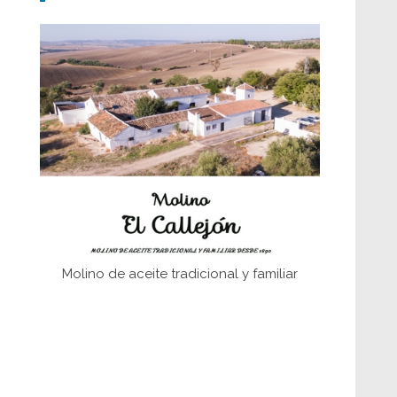
Don Perafán de Ribera y sus
fundaciones de Bornos
El Frente Popular. Ubrique, febrero-julio
1936
Juntar las letras. La alfabetización en el
campo: del afán de saber a la
autogestión
Historia y vivencias del poblado de Los
Hurones
Molino de aceite tradicional y familiar