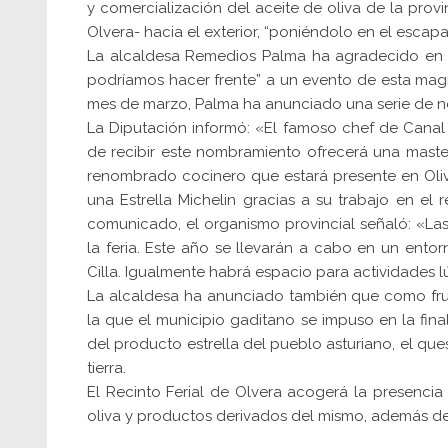
y comercialización del aceite de oliva de la provi
Olvera- hacia el exterior, “poniéndolo en el escapa
La alcaldesa Remedios Palma ha agradecido en pr
podríamos hacer frente” a un evento de esta magnit
mes de marzo, Palma ha anunciado una serie de no
La Diputación informó: «El famoso chef de Canal 
de recibir este nombramiento ofrecerá una master 
renombrado cocinero que estará presente en Oliv
una Estrella Michelin gracias a su trabajo en el
comunicado, el organismo provincial señaló: «La
la feria. Este año se llevarán a cabo en un entor
Cilla. Igualmente habrá espacio para actividades l
La alcaldesa ha anunciado también que como fru
la que el municipio gaditano se impuso en la fin
del producto estrella del pueblo asturiano, el q
tierra.
El Recinto Ferial de Olvera acogerá la presenci
oliva y productos derivados del mismo, además de 