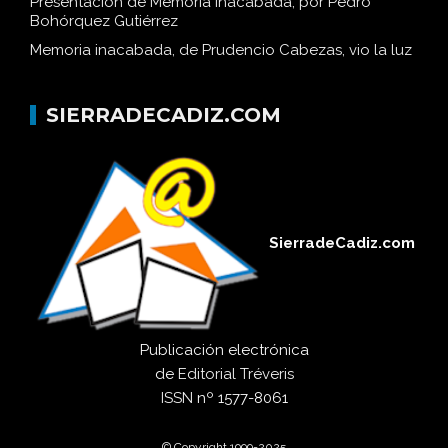
Presentación de Memoria inacabada, por Pedro
Bohórquez Gutiérrez
Memoria inacabada, de Prudencio Cabezas, vio la luz
SIERRADECADIZ.COM
SierradeCadiz.com
Publicación electrónica
de
Editorial Tréveris
ISSN
nº 1577-8061
© Copyright 1999-2025