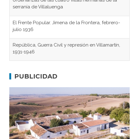
El Frente Popular. Jimena de la Frontera, febrero-
julio 1936
República, Guerra Civil y represión en Villamartín,
1931-1946
Gaditanos deportados a campos de
concentración nazis
PUBLICIDAD
Don Perafán de Ribera y sus fundaciones de
Bornos
El Frente Popular. Ubrique, febrero-julio 1936
Juntar las letras. La alfabetización en el campo: del
afán de saber a la autogestión