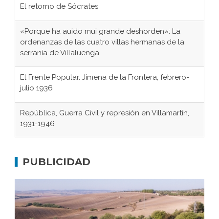
El retorno de Sócrates
«Porque ha auido mui grande deshorden»: La
ordenanzas de las cuatro villas hermanas de la
serranía de Villaluenga
El Frente Popular. Jimena de la Frontera, febrero-
julio 1936
República, Guerra Civil y represión en Villamartín,
1931-1946
Gaditanos deportados a campos de
concentración nazis
PUBLICIDAD
Don Perafán de Ribera y sus fundaciones de
Bornos