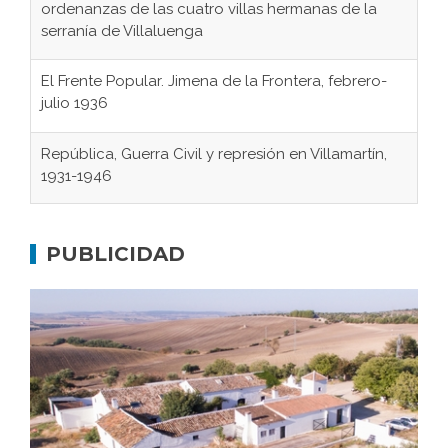
ordenanzas de las cuatro villas hermanas de la
serranía de Villaluenga
El Frente Popular. Jimena de la Frontera, febrero-
julio 1936
República, Guerra Civil y represión en Villamartín,
1931-1946
Gaditanos deportados a campos de
concentración nazis
PUBLICIDAD
Don Perafán de Ribera y sus fundaciones de
Bornos
El Frente Popular. Ubrique, febrero-julio 1936
Juntar las letras. La alfabetización en el campo: del
afán de saber a la autogestión