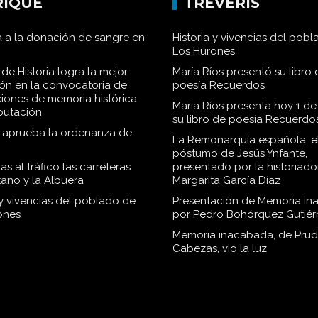
RIQUE
TRÉVERIS
 a la donación de sangre en
Historia y vivencias del pob
Los Hurones
de Historia logra la mejor
María Ríos presentó su libro 
ión en la convocatoria de
poesía Recuerdos
iones de memoria histórica
María Ríos presenta hoy 1 de
iputación
su libro de poesía Recuerdo
o aprueba la ordenanza de
La Remonarquía española, el
póstumo de Jesús Ynfante,
as al tráfico las carreteras
presentado por la historiado
tano y la Albuera
Margarita García Díaz
 y vivencias del poblado de
Presentación de Memoria in
ones
por Pedro Bohórquez Gutiér
Memoria inacabada, de Pru
Cabezas, vio la luz