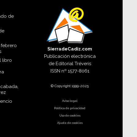
lado de
de
 febrero
SierradeCadiz.com
s
Publicación electrónica
 libro
de
Editorial Tréveris
ISSN
nº 1577-8061
ra
© Copyright 1999-2025
acabada,
rez
dencio
Aviso legal
Política de privacidad
Uso de cookies
Ajuste de cookies