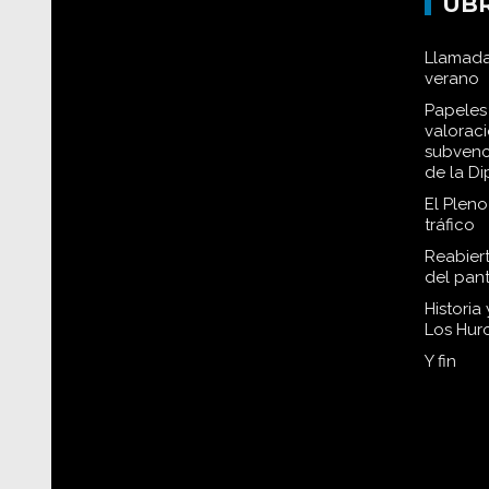
UB
Llamada
verano
Papeles 
valorac
subvenc
de la D
El Plen
tráfico
Reabiert
del pan
Historia
Los Hur
Y fin