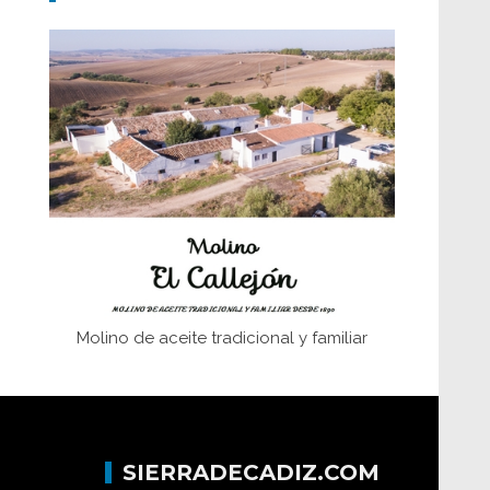
Don Perafán de Ribera y sus
fundaciones de Bornos
El Frente Popular. Ubrique, febrero-julio
1936
Juntar las letras. La alfabetización en el
campo: del afán de saber a la
autogestión
Historia y vivencias del poblado de Los
Hurones
Molino de aceite tradicional y familiar
SIERRADECADIZ.COM