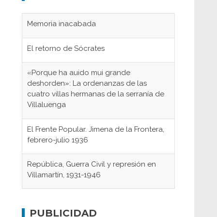
Memoria inacabada
El retorno de Sócrates
«Porque ha auido mui grande
deshorden»: La ordenanzas de las
cuatro villas hermanas de la serranía de
Villaluenga
El Frente Popular. Jimena de la Frontera,
febrero-julio 1936
República, Guerra Civil y represión en
Villamartín, 1931-1946
Gaditanos deportados a campos de
concentración nazis
PUBLICIDAD