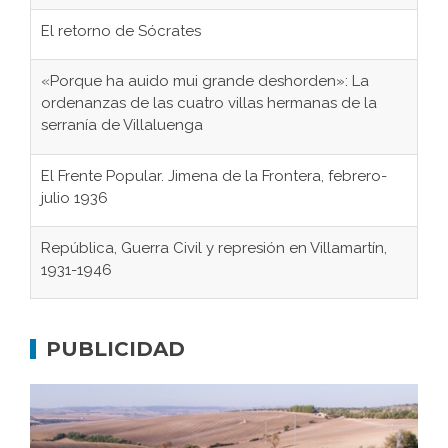
El retorno de Sócrates
«Porque ha auido mui grande deshorden»: La
ordenanzas de las cuatro villas hermanas de la
serranía de Villaluenga
El Frente Popular. Jimena de la Frontera, febrero-
julio 1936
República, Guerra Civil y represión en Villamartín,
1931-1946
Gaditanos deportados a campos de
concentración nazis
PUBLICIDAD
Don Perafán de Ribera y sus fundaciones de
Bornos