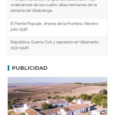
ordenanzas de las cuatro villas hermanas de la
serranía de Villaluenga
El Frente Popular. Jimena de la Frontera, febrero-
julio 1936
República, Guerra Civil y represión en Villamartín,
1931-1946
Gaditanos deportados a campos de
concentración nazis
PUBLICIDAD
Don Perafán de Ribera y sus fundaciones de
Bornos
El Frente Popular. Ubrique, febrero-julio 1936
Juntar las letras. La alfabetización en el campo: del