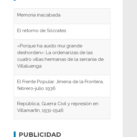
Memoria inacabada
El retorno de Sócrates
«Porque ha auido mui grande
deshorden»: La ordenanzas de las
cuatro villas hermanas de la serranía de
Villaluenga
El Frente Popular. Jimena de la Frontera,
febrero-julio 1936
República, Guerra Civil y represión en
Villamartín, 1931-1946
Gaditanos deportados a campos de
concentración nazis
PUBLICIDAD