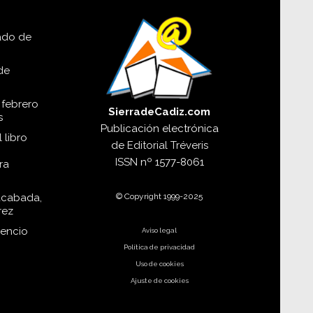
lado de
de
 febrero
SierradeCadiz.com
s
Publicación electrónica
 libro
de
Editorial Tréveris
ISSN
nº 1577-8061
ra
© Copyright 1999-2025
acabada,
rez
dencio
Aviso legal
Política de privacidad
Uso de cookies
Ajuste de cookies