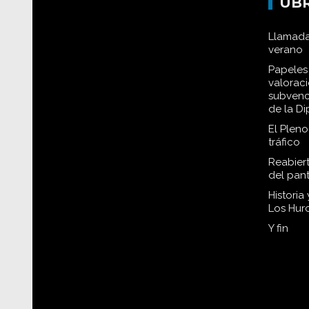
UB
Llamada
verano
Papeles 
valorac
subvenc
de la D
El Plen
tráfico
Reabiert
del pan
Historia
Los Hur
Y fin