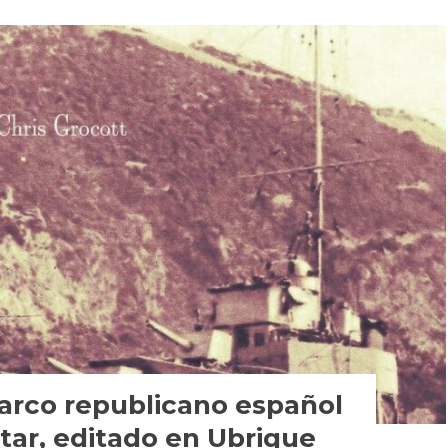
barco republicano español
ltar, editado en Ubrique