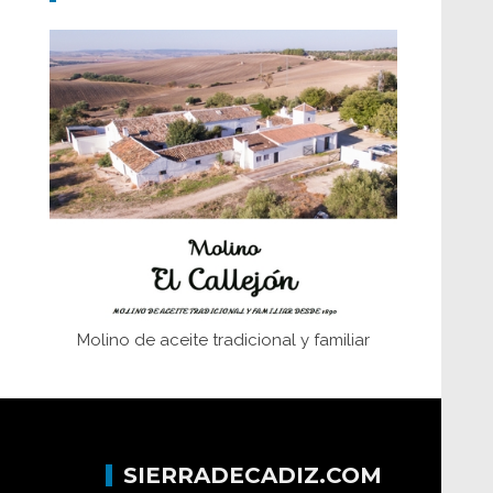
Don Perafán de Ribera y sus
fundaciones de Bornos
El Frente Popular. Ubrique, febrero-julio
1936
Juntar las letras. La alfabetización en el
campo: del afán de saber a la
autogestión
Historia y vivencias del poblado de Los
Hurones
Molino de aceite tradicional y familiar
SIERRADECADIZ.COM