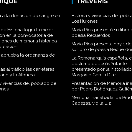
RIQUE
TRÉVERIS
 a la donación de sangre en
Historia y vivencias del pob
Los Hurones
de Historia logra la mejor
María Ríos presentó su libro 
ión en la convocatoria de
poesía Recuerdos
iones de memoria histórica
María Ríos presenta hoy 1 de
iputación
su libro de poesía Recuerdo
o aprueba la ordenanza de
La Remonarquía española, el
póstumo de Jesús Ynfante,
as al tráfico las carreteras
presentado por la historiado
tano y la Albuera
Margarita García Díaz
 y vivencias del poblado de
Presentación de Memoria in
ones
por Pedro Bohórquez Gutiér
Memoria inacabada, de Pru
Cabezas, vio la luz