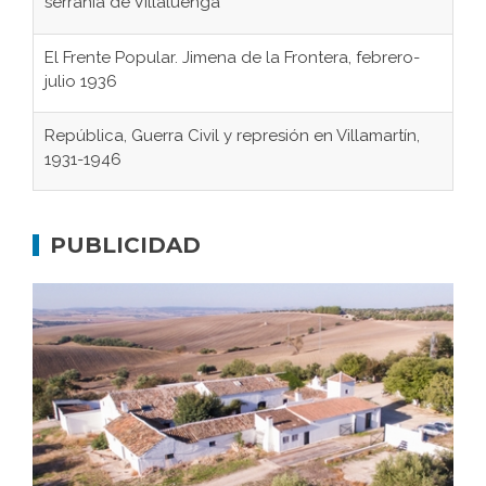
serranía de Villaluenga
El Frente Popular. Jimena de la Frontera, febrero-
julio 1936
República, Guerra Civil y represión en Villamartín,
1931-1946
Gaditanos deportados a campos de
concentración nazis
PUBLICIDAD
Don Perafán de Ribera y sus fundaciones de
Bornos
El Frente Popular. Ubrique, febrero-julio 1936
Juntar las letras. La alfabetización en el campo: del
afán de saber a la autogestión