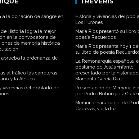
RIQUE
TRÉVERIS
 a la donación de sangre en
Historia y vivencias del pob
Los Hurones
de Historia logra la mejor
María Ríos presentó su libro 
ión en la convocatoria de
poesía Recuerdos
iones de memoria histórica
María Ríos presenta hoy 1 de
iputación
su libro de poesía Recuerdo
o aprueba la ordenanza de
La Remonarquía española, el
póstumo de Jesús Ynfante,
as al tráfico las carreteras
presentado por la historiado
tano y la Albuera
Margarita García Díaz
 y vivencias del poblado de
Presentación de Memoria in
ones
por Pedro Bohórquez Gutiér
Memoria inacabada, de Pru
Cabezas, vio la luz