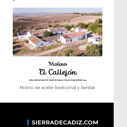
Don Perafán de Ribera y sus
fundaciones de Bornos
El Frente Popular. Ubrique, febrero-julio
1936
Juntar las letras. La alfabetización en el
campo: del afán de saber a la
autogestión
Historia y vivencias del poblado de Los
Hurones
Molino de aceite tradicional y familiar
SIERRADECADIZ.COM