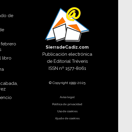
lado de
de
 febrero
SierradeCadiz.com
s
Publicación electrónica
 libro
de
Editorial Tréveris
ISSN
nº 1577-8061
ra
© Copyright 1999-2025
acabada,
rez
dencio
Aviso legal
Política de privacidad
Uso de cookies
Ajuste de cookies