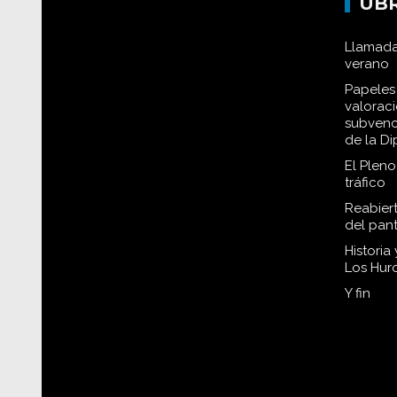
UB
Llamada
verano
Papeles 
valorac
subvenc
de la D
El Plen
tráfico
Reabiert
del pan
Historia
Los Hur
Y fin