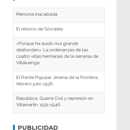
Memoria inacabada
El retorno de Sócrates
«Porque ha auido mui grande
deshorden»: La ordenanzas de las
cuatro villas hermanas de la serranía de
Villaluenga
El Frente Popular. Jimena de la Frontera,
febrero-julio 1936
República, Guerra Civil y represión en
Villamartín, 1931-1946
Gaditanos deportados a campos de
concentración nazis
PUBLICIDAD