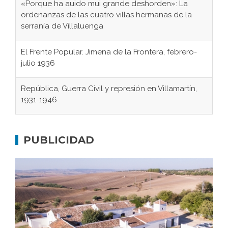
«Porque ha auido mui grande deshorden»: La
ordenanzas de las cuatro villas hermanas de la
serranía de Villaluenga
El Frente Popular. Jimena de la Frontera, febrero-
julio 1936
República, Guerra Civil y represión en Villamartín,
1931-1946
Gaditanos deportados a campos de
concentración nazis
PUBLICIDAD
Don Perafán de Ribera y sus fundaciones de
Bornos
El Frente Popular. Ubrique, febrero-julio 1936
Juntar las letras. La alfabetización en el campo: del