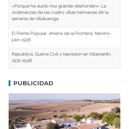
«Porque ha auido mui grande deshorden»: La
ordenanzas de las cuatro villas hermanas de la
serranía de Villaluenga
El Frente Popular. Jimena de la Frontera, febrero-
julio 1936
República, Guerra Civil y represión en Villamartín,
1931-1946
Gaditanos deportados a campos de
concentración nazis
PUBLICIDAD
Don Perafán de Ribera y sus fundaciones de
Bornos
El Frente Popular. Ubrique, febrero-julio 1936