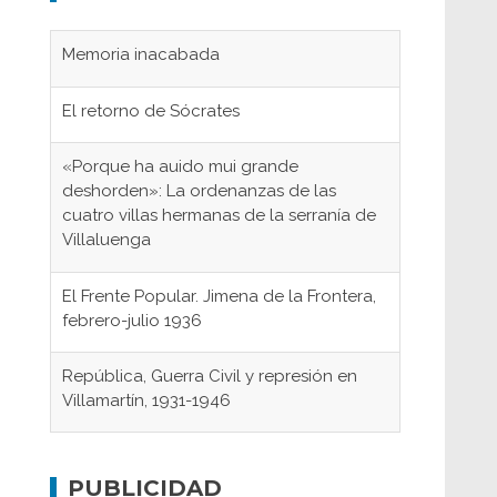
Memoria inacabada
El retorno de Sócrates
«Porque ha auido mui grande
deshorden»: La ordenanzas de las
cuatro villas hermanas de la serranía de
Villaluenga
El Frente Popular. Jimena de la Frontera,
febrero-julio 1936
República, Guerra Civil y represión en
Villamartín, 1931-1946
Gaditanos deportados a campos de
concentración nazis
PUBLICIDAD