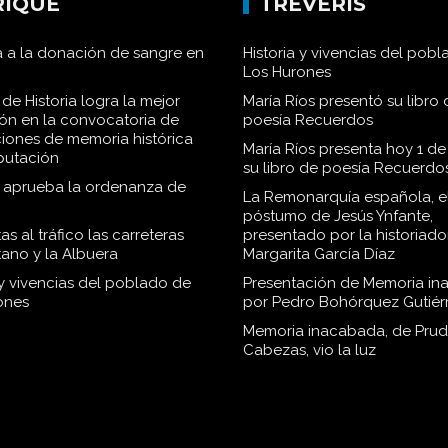
RIQUE
TRÉVERIS
 a la donación de sangre en
Historia y vivencias del pob
Los Hurones
de Historia logra la mejor
María Ríos presentó su libro 
ión en la convocatoria de
poesía Recuerdos
iones de memoria histórica
María Ríos presenta hoy 1 de
iputación
su libro de poesía Recuerdo
o aprueba la ordenanza de
La Remonarquía española, el
póstumo de Jesús Ynfante,
as al tráfico las carreteras
presentado por la historiado
tano y la Albuera
Margarita García Díaz
 y vivencias del poblado de
Presentación de Memoria in
ones
por Pedro Bohórquez Gutiér
Memoria inacabada, de Pru
Cabezas, vio la luz