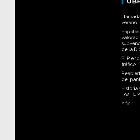
UB
Llamada
verano
Papeles 
valorac
subvenc
de la D
El Plen
tráfico
Reabiert
del pan
Historia
Los Hur
Y fin