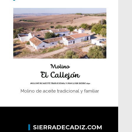
Don Perafán de Ribera y sus
fundaciones de Bornos
El Frente Popular. Ubrique, febrero-julio
1936
Juntar las letras. La alfabetización en el
campo: del afán de saber a la
autogestión
Historia y vivencias del poblado de Los
Hurones
Molino de aceite tradicional y familiar
SIERRADECADIZ.COM