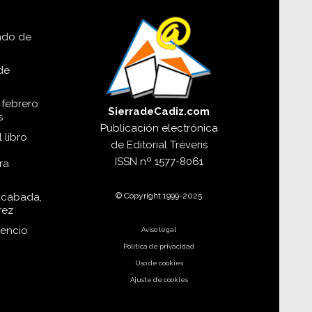
lado de
de
 febrero
SierradeCadiz.com
s
Publicación electrónica
 libro
de
Editorial Tréveris
ISSN
nº 1577-8061
ra
© Copyright 1999-2025
acabada,
rez
dencio
Aviso legal
Política de privacidad
Uso de cookies
Ajuste de cookies