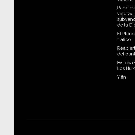
Papeles 
valorac
subvenc
de la D
El Plen
tráfico
Reabiert
del pan
Historia
Los Hur
Y fin