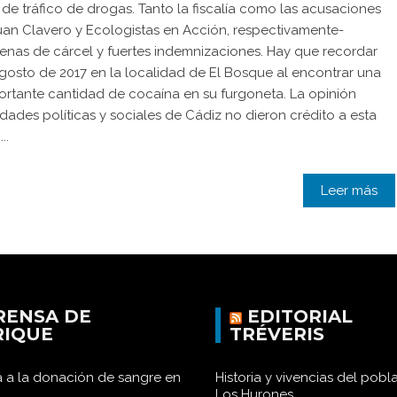
de tráfico de drogas. Tanto la fiscalía como las acusaciones
Juan Clavero y Ecologistas en Acción, respectivamente-
penas de cárcel y fuertes indemnizaciones. Hay que recordar
gosto de 2017 en la localidad de El Bosque al encontrar una
portante cantidad de cocaína en su furgoneta. La opinión
dades políticas y sociales de Cádiz no dieron crédito a esta
..
Leer más
RENSA DE
EDITORIAL
RIQUE
TRÉVERIS
 a la donación de sangre en
Historia y vivencias del pob
Los Hurones