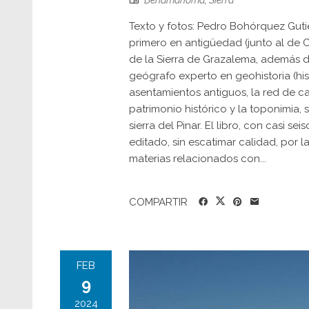
Benamahoma
,
Sierra
Texto y fotos: Pedro Bohórquez Guti
primero en antigüedad (junto al de Ca
de la Sierra de Grazalema, además d
geógrafo experto en geohistoria (histor
asentamientos antiguos, la red de ca
patrimonio histórico y la toponimia,
sierra del Pinar. El libro, con casi s
editado, sin escatimar calidad, por l
materias relacionados con...
COMPARTIR
FEB
9
2024