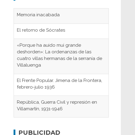
Memoria inacabada
El retorno de Sócrates
«Porque ha auido mui grande
deshorden»: La ordenanzas de las
cuatro villas hermanas de la serranía de
Villaluenga
El Frente Popular. Jimena de la Frontera,
febrero-julio 1936
República, Guerra Civil y represión en
Villamartín, 1931-1946
Gaditanos deportados a campos de
concentración nazis
PUBLICIDAD