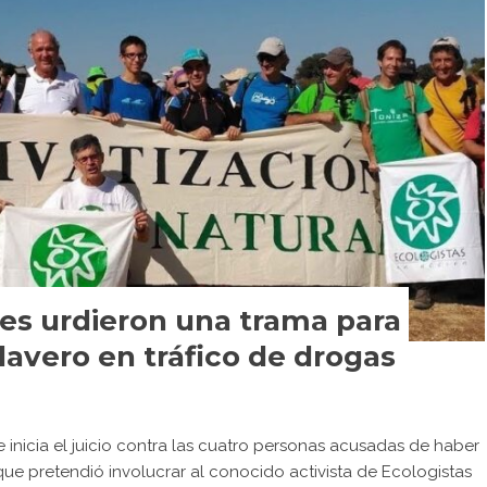
nes urdieron una trama para
lavero en tráfico de drogas
e inicia el juicio contra las cuatro personas acusadas de haber
ue pretendió involucrar al conocido activista de Ecologistas