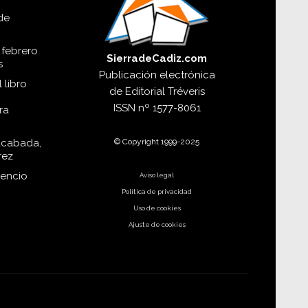
de
 febrero
SierradeCadiz.com
s
Publicación electrónica
 libro
de
Editorial Tréveris
ISSN
nº 1577-8061
ra
© Copyright 1999-2025
acabada,
rez
dencio
Aviso legal
Política de privacidad
Uso de cookies
Ajuste de cookies