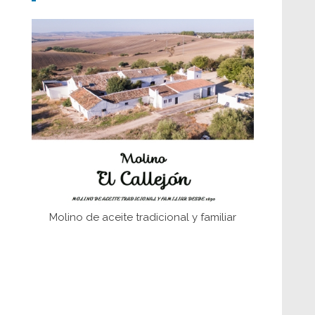
Don Perafán de Ribera y sus
fundaciones de Bornos
El Frente Popular. Ubrique, febrero-julio
1936
Juntar las letras. La alfabetización en el
campo: del afán de saber a la
autogestión
Historia y vivencias del poblado de Los
Hurones
Molino de aceite tradicional y familiar