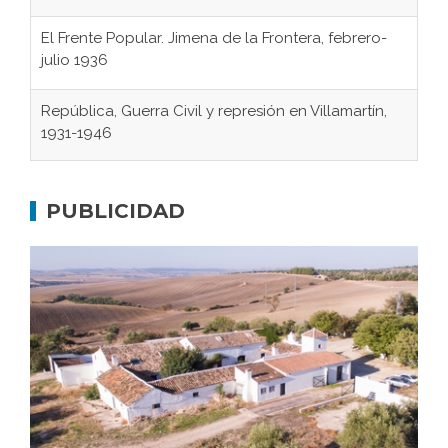
El Frente Popular. Jimena de la Frontera, febrero-
julio 1936
República, Guerra Civil y represión en Villamartín,
1931-1946
Gaditanos deportados a campos de
concentración nazis
PUBLICIDAD
Don Perafán de Ribera y sus fundaciones de
Bornos
El Frente Popular. Ubrique, febrero-julio 1936
Juntar las letras. La alfabetización en el campo: del
afán de saber a la autogestión