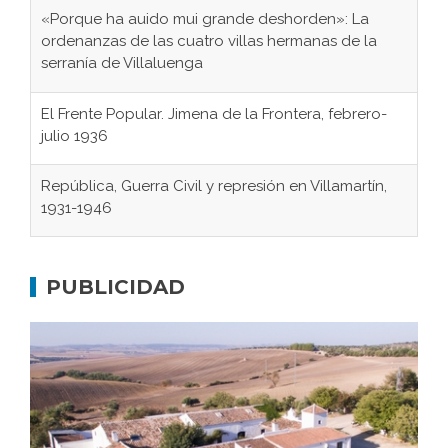
«Porque ha auido mui grande deshorden»: La
ordenanzas de las cuatro villas hermanas de la
serranía de Villaluenga
El Frente Popular. Jimena de la Frontera, febrero-
julio 1936
República, Guerra Civil y represión en Villamartín,
1931-1946
Gaditanos deportados a campos de
concentración nazis
PUBLICIDAD
Don Perafán de Ribera y sus fundaciones de
Bornos
El Frente Popular. Ubrique, febrero-julio 1936