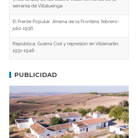
serranía de Villaluenga
El Frente Popular. Jimena de la Frontera, febrero-
julio 1936
República, Guerra Civil y represión en Villamartín,
1931-1946
Gaditanos deportados a campos de
concentración nazis
PUBLICIDAD
Don Perafán de Ribera y sus fundaciones de
Bornos
El Frente Popular. Ubrique, febrero-julio 1936
Juntar las letras. La alfabetización en el campo: del
afán de saber a la autogestión