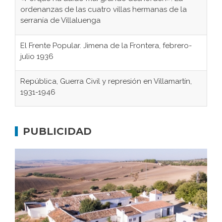
ordenanzas de las cuatro villas hermanas de la
serranía de Villaluenga
El Frente Popular. Jimena de la Frontera, febrero-
julio 1936
República, Guerra Civil y represión en Villamartín,
1931-1946
Gaditanos deportados a campos de
concentración nazis
PUBLICIDAD
Don Perafán de Ribera y sus fundaciones de
Bornos
El Frente Popular. Ubrique, febrero-julio 1936
Juntar las letras. La alfabetización en el campo: del