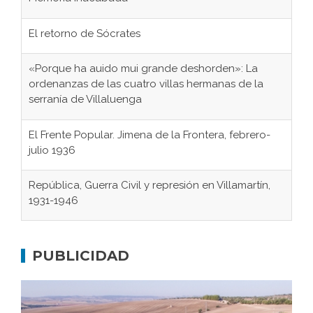
El retorno de Sócrates
«Porque ha auido mui grande deshorden»: La
ordenanzas de las cuatro villas hermanas de la
serranía de Villaluenga
El Frente Popular. Jimena de la Frontera, febrero-
julio 1936
República, Guerra Civil y represión en Villamartín,
1931-1946
Gaditanos deportados a campos de
concentración nazis
PUBLICIDAD
Don Perafán de Ribera y sus fundaciones de
Bornos