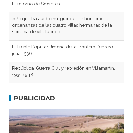
El retorno de Sócrates
«Porque ha auido mui grande deshorden»: La
ordenanzas de las cuatro villas hermanas de la
serranía de Villaluenga
El Frente Popular. Jimena de la Frontera, febrero-
julio 1936
República, Guerra Civil y represión en Villamartín,
1931-1946
Gaditanos deportados a campos de
concentración nazis
PUBLICIDAD
Don Perafán de Ribera y sus fundaciones de
Bornos
El Frente Popular. Ubrique, febrero-julio 1936