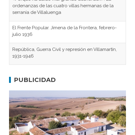
ordenanzas de las cuatro villas hermanas de la
serranía de Villaluenga
El Frente Popular. Jimena de la Frontera, febrero-
julio 1936
República, Guerra Civil y represión en Villamartín,
1931-1946
Gaditanos deportados a campos de
concentración nazis
PUBLICIDAD
Don Perafán de Ribera y sus fundaciones de
Bornos
El Frente Popular. Ubrique, febrero-julio 1936
Juntar las letras. La alfabetización en el campo: del