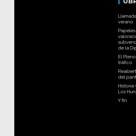
UB
Llamada
verano
Papeles 
valorac
subvenc
de la D
El Plen
tráfico
Reabiert
del pan
Historia
Los Hur
Y fin