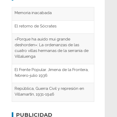
Memoria inacabada
El retorno de Sócrates
«Porque ha auido mui grande
deshorden»: La ordenanzas de las
cuatro villas hermanas de la serranía de
Villaluenga
El Frente Popular. Jimena de la Frontera,
febrero-julio 1936
República, Guerra Civil y represión en
Villamartín, 1931-1946
Gaditanos deportados a campos de
concentración nazis
PUBLICIDAD