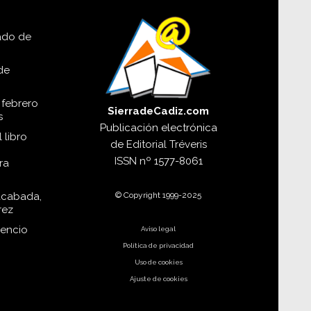
lado de
de
 febrero
SierradeCadiz.com
s
Publicación electrónica
 libro
de
Editorial Tréveris
ISSN
nº 1577-8061
ra
© Copyright 1999-2025
acabada,
rez
dencio
Aviso legal
Política de privacidad
Uso de cookies
Ajuste de cookies