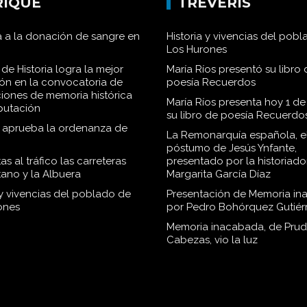
RIQUE
TRÉVERIS
 a la donación de sangre en
Historia y vivencias del pob
Los Hurones
de Historia logra la mejor
María Ríos presentó su libro 
ión en la convocatoria de
poesía Recuerdos
iones de memoria histórica
María Ríos presenta hoy 1 de
iputación
su libro de poesía Recuerdo
o aprueba la ordenanza de
La Remonarquía española, el
póstumo de Jesús Ynfante,
as al tráfico las carreteras
presentado por la historiado
tano y la Albuera
Margarita García Díaz
 y vivencias del poblado de
Presentación de Memoria in
ones
por Pedro Bohórquez Gutiér
Memoria inacabada, de Pru
Cabezas, vio la luz