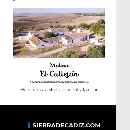
Don Perafán de Ribera y sus
fundaciones de Bornos
El Frente Popular. Ubrique, febrero-julio
1936
Juntar las letras. La alfabetización en el
campo: del afán de saber a la
autogestión
Historia y vivencias del poblado de Los
Hurones
Molino de aceite tradicional y familiar
SIERRADECADIZ.COM