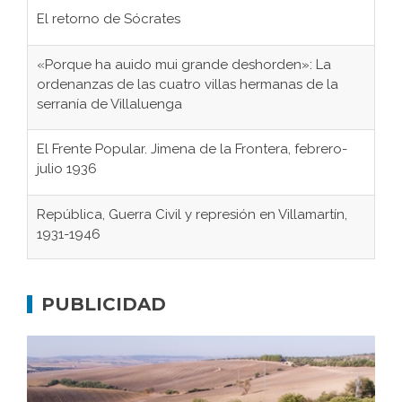
El retorno de Sócrates
«Porque ha auido mui grande deshorden»: La
ordenanzas de las cuatro villas hermanas de la
serranía de Villaluenga
El Frente Popular. Jimena de la Frontera, febrero-
julio 1936
República, Guerra Civil y represión en Villamartín,
1931-1946
Gaditanos deportados a campos de
concentración nazis
PUBLICIDAD
Don Perafán de Ribera y sus fundaciones de
Bornos