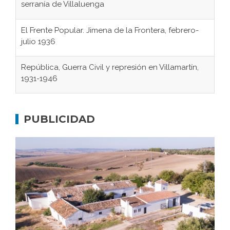
serranía de Villaluenga
El Frente Popular. Jimena de la Frontera, febrero-
julio 1936
República, Guerra Civil y represión en Villamartín,
1931-1946
Gaditanos deportados a campos de
concentración nazis
PUBLICIDAD
Don Perafán de Ribera y sus fundaciones de
Bornos
El Frente Popular. Ubrique, febrero-julio 1936
Juntar las letras. La alfabetización en el campo: del
afán de saber a la autogestión