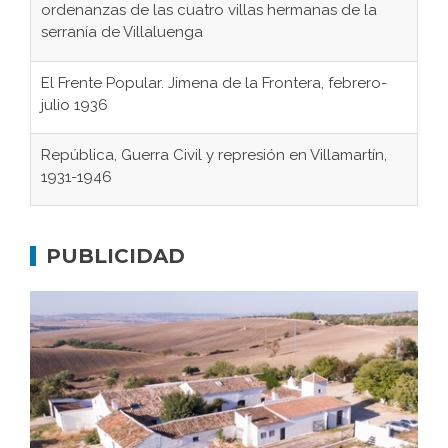
ordenanzas de las cuatro villas hermanas de la
serranía de Villaluenga
El Frente Popular. Jimena de la Frontera, febrero-
julio 1936
República, Guerra Civil y represión en Villamartín,
1931-1946
Gaditanos deportados a campos de
concentración nazis
PUBLICIDAD
Don Perafán de Ribera y sus fundaciones de
Bornos
El Frente Popular. Ubrique, febrero-julio 1936
Juntar las letras. La alfabetización en el campo: del
afán de saber a la autogestión