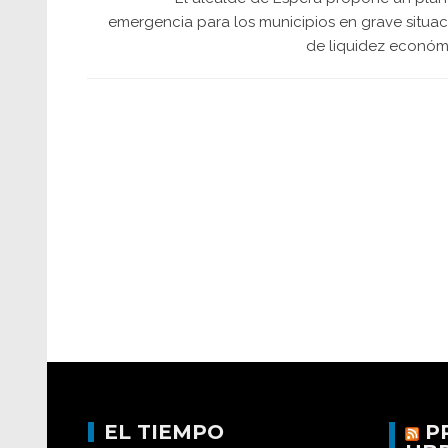
emergencia para los municipios en grave situac
de liquidez económ
EL TIEMPO
P