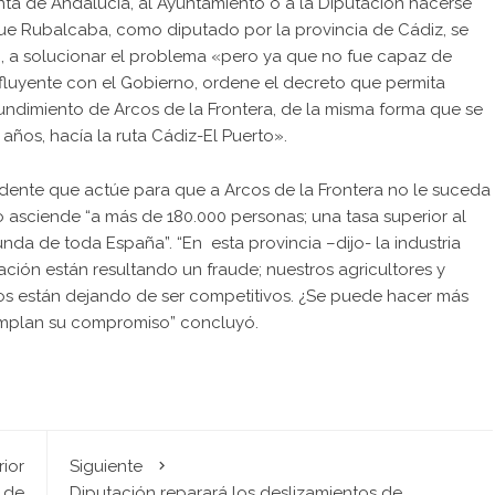
unta de Andalucía, al Ayuntamiento o a la Diputación hacerse
ue Rubalcaba, como diputado por la provincia de Cádiz, se
, a solucionar el problema «pero ya que no fue capaz de
fluyente con el Gobierno, ordene el decreto que permita
hundimiento de Arcos de la Frontera, de la misma forma que se
os, hacía la ruta Cádiz-El Puerto».
esidente que actúe para que a Arcos de la Frontera no le suceda
 asciende “a más de 180.000 personas; una tasa superior al
nda de toda España”. “En esta provincia –dijo- la industria
ación están resultando un fraude; nuestros agricultores y
tos están dejando de ser competitivos. ¿Se puede hacer más
umplan su compromiso” concluyó.
rior
Siguiente
 de
Diputación reparará los deslizamientos de