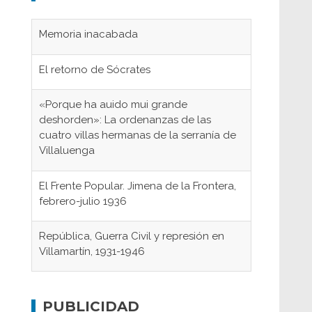
Memoria inacabada
El retorno de Sócrates
«Porque ha auido mui grande
deshorden»: La ordenanzas de las
cuatro villas hermanas de la serranía de
Villaluenga
El Frente Popular. Jimena de la Frontera,
febrero-julio 1936
República, Guerra Civil y represión en
Villamartín, 1931-1946
Gaditanos deportados a campos de
concentración nazis
PUBLICIDAD