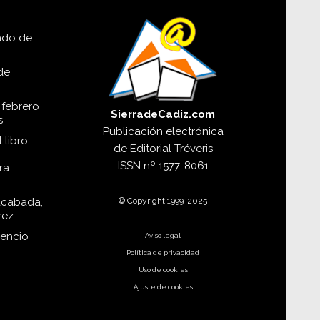
lado de
de
 febrero
SierradeCadiz.com
s
Publicación electrónica
 libro
de
Editorial Tréveris
ISSN
nº 1577-8061
ra
© Copyright 1999-2025
acabada,
rez
dencio
Aviso legal
Política de privacidad
Uso de cookies
Ajuste de cookies