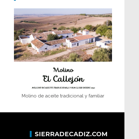
Don Perafán de Ribera y sus
fundaciones de Bornos
El Frente Popular. Ubrique, febrero-julio
1936
Juntar las letras. La alfabetización en el
campo: del afán de saber a la
autogestión
Historia y vivencias del poblado de Los
Hurones
Molino de aceite tradicional y familiar
SIERRADECADIZ.COM