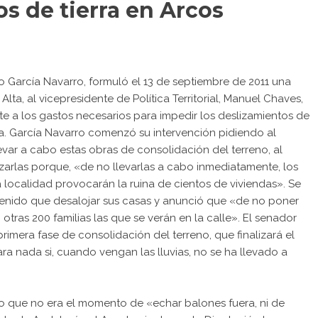
os de tierra en Arcos
o García Navarro, formuló el 13 de septiembre de 2011 una
lta, al vicepresidente de Política Territorial, Manuel Chaves,
e a los gastos necesarios para impedir los deslizamientos de
era. García Navarro comenzó su intervención pidiendo al
evar a cabo estas obras de consolidación del terreno, al
izarlas porque, «de no llevarlas a cabo inmediatamente, los
localidad provocarán la ruina de cientos de viviendas». Se
n tenido que desalojar sus casas y anunció que «de no poner
tras 200 familias las que se verán en la calle». El senador
imera fase de consolidación del terreno, que finalizará el
a nada si, cuando vengan las lluvias, no se ha llevado a
ndo que no era el momento de «echar balones fuera, ni de