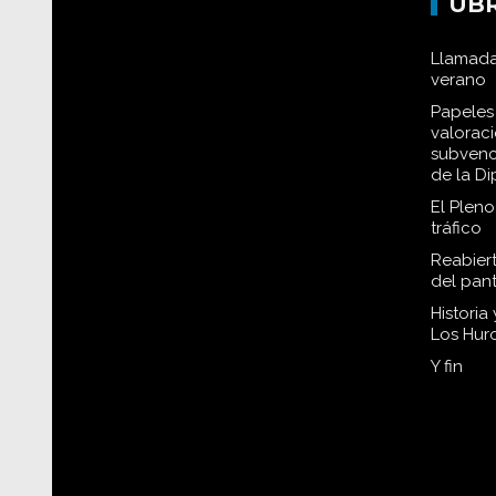
UB
Llamada
verano
Papeles 
valorac
subvenc
de la D
El Plen
tráfico
Reabiert
del pan
Historia
Los Hur
Y fin