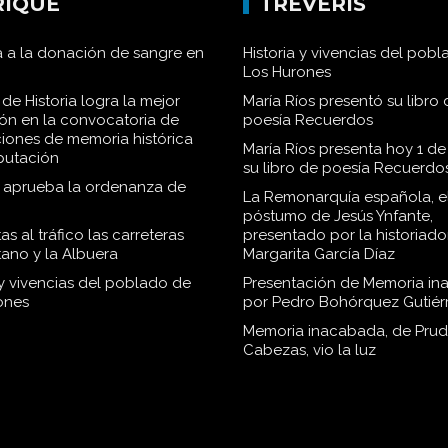
RIQUE
TRÉVERIS
 a la donación de sangre en
Historia y vivencias del pob
Los Hurones
de Historia logra la mejor
María Ríos presentó su libro 
ión en la convocatoria de
poesía Recuerdos
iones de memoria histórica
María Ríos presenta hoy 1 de
iputación
su libro de poesía Recuerdo
o aprueba la ordenanza de
La Remonarquía española, el
póstumo de Jesús Ynfante,
as al tráfico las carreteras
presentado por la historiado
tano y la Albuera
Margarita García Díaz
 y vivencias del poblado de
Presentación de Memoria in
ones
por Pedro Bohórquez Gutiér
Memoria inacabada, de Pru
Cabezas, vio la luz