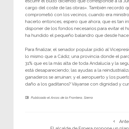
escurrir el bulto diciendo que corresponde a la J
cargo del coste de las obras». También recordó q
comprometió con los vecinos, cuando era ministro
hacerlo entonces, espero que ahora, que es tan in
disponer de los fondos necesarios para evitar el 
ha hundido el pequeño balandro que desde hace añ
Para finalizar, el senador popular pidió al Vicepr
lo mismo que a Cádiz, una provincia donde el paro
31% que es la más alta de toda Andalucía y la segu
está desapareciendo; las ayudas a la reindustrializ
ganaderos se arruinan; y el aeropuerto y los puer
daño a los gaditanos? Váyanse con dignidad y c
Publicado el
Arcos de la Frontera
,
Sierra
Ante
El alcalde de Espera propone un plan