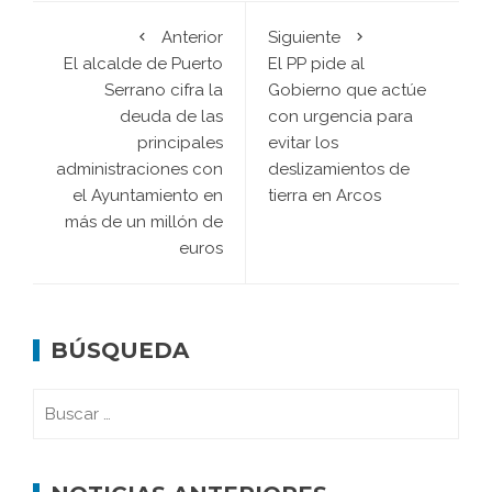
Anterior
Siguiente
El alcalde de Puerto
El PP pide al
Serrano cifra la
Gobierno que actúe
deuda de las
con urgencia para
principales
evitar los
administraciones con
deslizamientos de
el Ayuntamiento en
tierra en Arcos
más de un millón de
euros
BÚSQUEDA