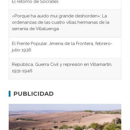
El retorno de Sócrates
«Porque ha auido mui grande deshorden»: La
ordenanzas de las cuatro villas hermanas de la
serranía de Villaluenga
El Frente Popular. Jimena de la Frontera, febrero-
julio 1936
República, Guerra Civil y represión en Villamartín,
1931-1946
Gaditanos deportados a campos de
concentración nazis
PUBLICIDAD
Don Perafán de Ribera y sus fundaciones de
Bornos
El Frente Popular. Ubrique, febrero-julio 1936