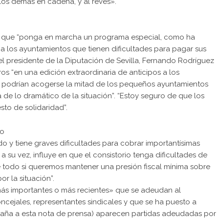
 los demás en cadena, y al revés».
iz que “ponga en marcha un programa especial, como ha
 a los ayuntamientos que tienen dificultades para pagar sus
el presidente de la Diputación de Sevilla, Fernando Rodríguez
ros “en una edición extraordinaria de anticipos a los
a podrían acogerse la mitad de los pequeños ayuntamientos
a de lo dramático de la situación”. “Estoy seguro de que los
to de solidaridad”.
to
ido y tiene graves dificultades para cobrar importantísimas
a su vez, influye en que el consistorio tenga dificultades de
e todo si queremos mantener una presión fiscal mínima sobre
r la situación”.
más importantes o más recientes» que se adeudan al
ncejales, representantes sindicales y que se ha puesto a
paña a esta nota de prensa) aparecen partidas adeudadas por