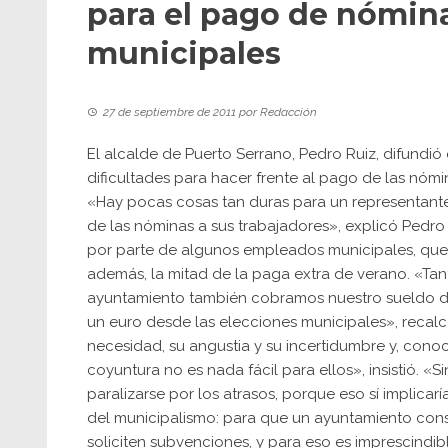
para el pago de nómin
municipales
27 de septiembre de 2011
por
Redacción
El alcalde de Puerto Serrano, Pedro Ruiz, difundi
dificultades para hacer frente al pago de las nóm
«Hay pocas cosas tan duras para un representante
de las nóminas a sus trabajadores», explicó Pedro
por parte de algunos empleados municipales, que
además, la mitad de la paga extra de verano. «Ta
ayuntamiento también cobramos nuestro sueldo de l
un euro desde las elecciones municipales», recal
necesidad, su angustia y su incertidumbre y, conoc
coyuntura no es nada fácil para ellos», insistió. «
paralizarse por los atrasos, porque eso sí implicar
del municipalismo: para que un ayuntamiento cons
soliciten subvenciones, y para eso es imprescindi