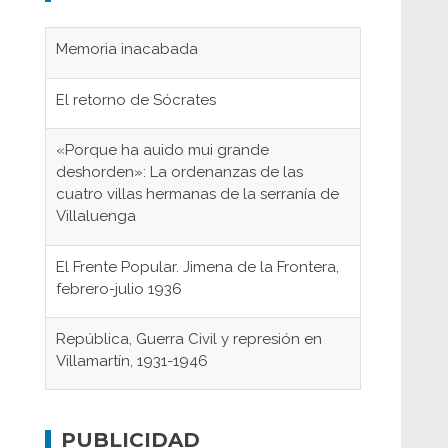
Memoria inacabada
El retorno de Sócrates
«Porque ha auido mui grande
deshorden»: La ordenanzas de las
cuatro villas hermanas de la serranía de
Villaluenga
El Frente Popular. Jimena de la Frontera,
febrero-julio 1936
República, Guerra Civil y represión en
Villamartín, 1931-1946
Gaditanos deportados a campos de
concentración nazis
PUBLICIDAD