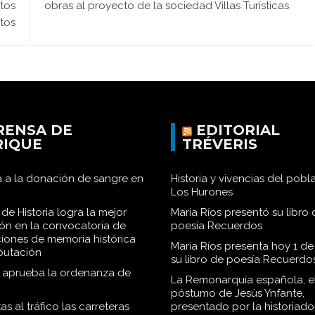
tos
obras al proyecto de la sociedad Villas Turísticas
stos
RENSA DE
EDITORIAL
RIQUE
TRÉVERIS
 a la donación de sangre en
Historia y vivencias del pob
Los Hurones
de Historia logra la mejor
María Ríos presentó su libro 
ión en la convocatoria de
poesía Recuerdos
iones de memoria histórica
María Ríos presenta hoy 1 de
iputación
su libro de poesía Recuerdo
o aprueba la ordenanza de
La Remonarquía española, el
póstumo de Jesús Ynfante,
as al tráfico las carreteras
presentado por la historiado