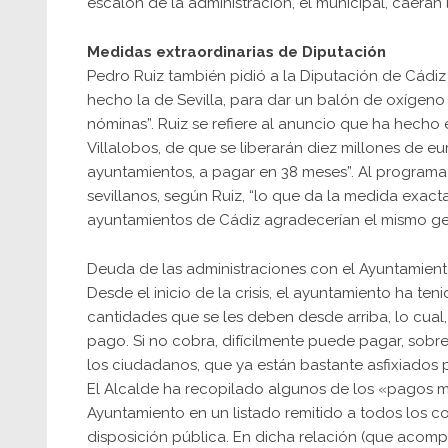
escalón de la administración, el municipal, caerán
Medidas extraordinarias de Diputación
Pedro Ruiz también pidió a la Diputación de Cád
hecho la de Sevilla, para dar un balón de oxígeno
nóminas”. Ruiz se refiere al anuncio que ha hecho 
Villalobos, de que se liberarán diez millones de eu
ayuntamientos, a pagar en 38 meses”. Al program
sevillanos, según Ruiz, “lo que da la medida exact
ayuntamientos de Cádiz agradecerían el mismo ges
Deuda de las administraciones con el Ayuntamien
Desde el inicio de la crisis, el ayuntamiento ha ten
cantidades que se les deben desde arriba, lo cual, 
pago. Si no cobra, difícilmente puede pagar, sobr
los ciudadanos, que ya están bastante asfixiados po
El Alcalde ha recopilado algunos de los «pagos 
Ayuntamiento en un listado remitido a todos los co
disposición pública. En dicha relación (que acom