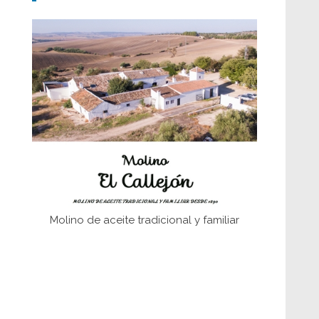
Don Perafán de Ribera y sus
fundaciones de Bornos
El Frente Popular. Ubrique, febrero-julio
1936
Juntar las letras. La alfabetización en el
campo: del afán de saber a la
autogestión
Historia y vivencias del poblado de Los
Hurones
Molino de aceite tradicional y familiar