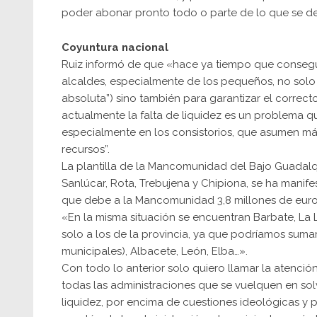
poder abonar pronto todo o parte de lo que se d
Coyuntura nacional
Ruiz informó de que «hace ya tiempo que consegui
alcaldes, especialmente de los pequeños, no solo
absoluta”) sino también para garantizar el correct
actualmente la falta de liquidez es un problema q
especialmente en los consistorios, que asumen 
recursos”.
La plantilla de la Mancomunidad del Bajo Guadalq
Sanlúcar, Rota, Trebujena y Chipiona, se ha manifes
que debe a la Mancomunidad 3,8 millones de euro
«En la misma situación se encuentran Barbate, La Lí
solo a los de la provincia, ya que podríamos suma
municipales), Albacete, León, Elba…».
Con todo lo anterior solo quiero llamar la atenció
todas las administraciones que se vuelquen en sol
liquidez, por encima de cuestiones ideológicas y pa