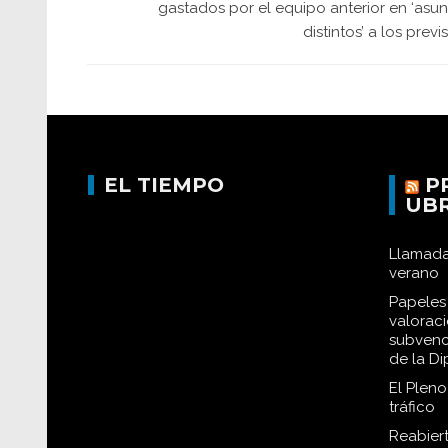
gastados por el equipo anterior en ‘asun
distintos’ a los previ
EL TIEMPO
P
UB
Llamada
verano
Papeles 
valorac
subvenc
de la D
El Plen
tráfico
Reabiert