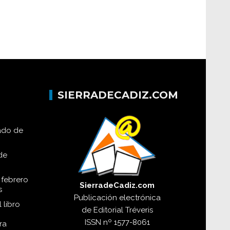
SIERRADECADIZ.COM
lado de
de
 febrero
SierradeCadiz.com
s
Publicación electrónica
 libro
de
Editorial Tréveris
ISSN
nº 1577-8061
ra