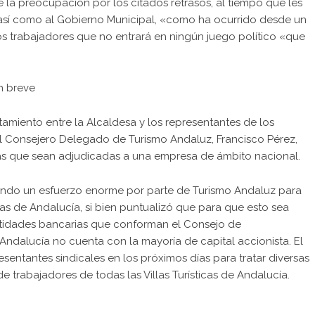
 la preocupación por los citados retrasos, al tiempo que les
, así como al Gobierno Municipal, «como ha ocurrido desde un
los trabajadores que no entrará en ningún juego político «que
n breve
tamiento entre la Alcaldesa y los representantes de los
 Consejero Delegado de Turismo Andaluz, Francisco Pérez,
tras que sean adjudicadas a una empresa de ámbito nacional.
zando un esfuerzo enorme por parte de Turismo Andaluz para
las de Andalucía, si bien puntualizó que para que esto sea
entidades bancarias que conforman el Consejo de
Andalucía no cuenta con la mayoría de capital accionista. El
esentantes sindicales en los próximos días para tratar diversas
 trabajadores de todas las Villas Turísticas de Andalucía.