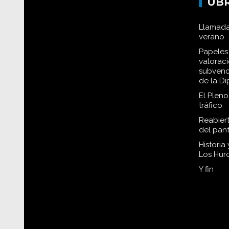
UB
Llamada
verano
Papeles 
valorac
subvenc
de la D
El Plen
tráfico
Reabiert
del pan
Historia
Los Hur
Y fin