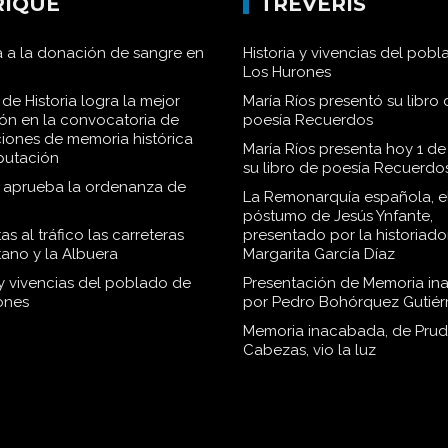
RIQUE
TRÉVERIS
 a la donación de sangre en
Historia y vivencias del pob
Los Hurones
de Historia logra la mejor
María Ríos presentó su libro 
ión en la convocatoria de
poesía Recuerdos
iones de memoria histórica
María Ríos presenta hoy 1 de
iputación
su libro de poesía Recuerdo
o aprueba la ordenanza de
La Remonarquía española, el
póstumo de Jesús Ynfante,
as al tráfico las carreteras
presentado por la historiado
tano y la Albuera
Margarita García Díaz
 y vivencias del poblado de
Presentación de Memoria in
ones
por Pedro Bohórquez Gutiér
Memoria inacabada, de Pru
Cabezas, vio la luz