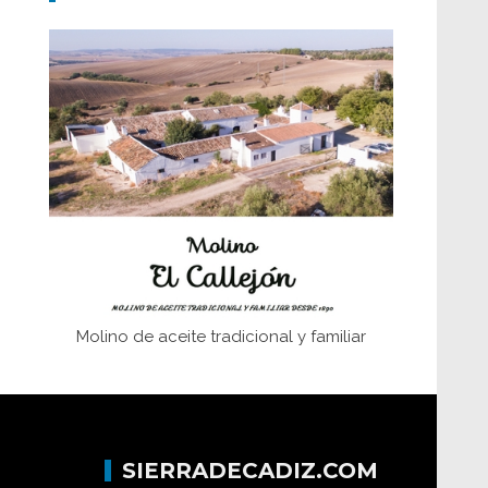
Don Perafán de Ribera y sus
fundaciones de Bornos
El Frente Popular. Ubrique, febrero-julio
1936
Juntar las letras. La alfabetización en el
campo: del afán de saber a la
autogestión
Historia y vivencias del poblado de Los
Hurones
Molino de aceite tradicional y familiar
SIERRADECADIZ.COM