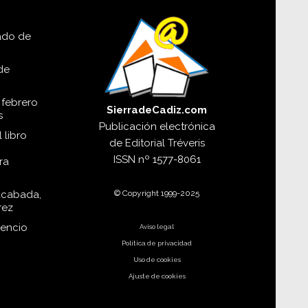
lado de
de
 febrero
SierradeCadiz.com
s
Publicación electrónica
 libro
de
Editorial Tréveris
ISSN
nº 1577-8061
ra
© Copyright 1999-2025
acabada,
rez
dencio
Aviso legal
Política de privacidad
Uso de cookies
Ajuste de cookies