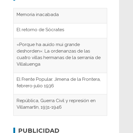
Memoria inacabada
El retorno de Sócrates
«Porque ha auido mui grande
deshorden»: La ordenanzas de las
cuatro villas hermanas de la serranía de
Villaluenga
El Frente Popular. Jimena de la Frontera,
febrero-julio 1936
República, Guerra Civil y represión en
Villamartín, 1931-1946
Gaditanos deportados a campos de
concentración nazis
PUBLICIDAD