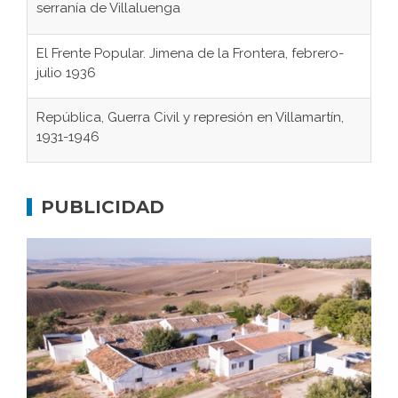
serranía de Villaluenga
El Frente Popular. Jimena de la Frontera, febrero-
julio 1936
República, Guerra Civil y represión en Villamartín,
1931-1946
Gaditanos deportados a campos de
concentración nazis
PUBLICIDAD
Don Perafán de Ribera y sus fundaciones de
Bornos
El Frente Popular. Ubrique, febrero-julio 1936
Juntar las letras. La alfabetización en el campo: del
afán de saber a la autogestión