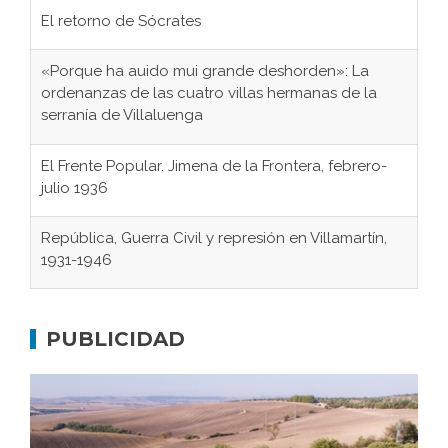
El retorno de Sócrates
«Porque ha auido mui grande deshorden»: La
ordenanzas de las cuatro villas hermanas de la
serranía de Villaluenga
El Frente Popular. Jimena de la Frontera, febrero-
julio 1936
República, Guerra Civil y represión en Villamartín,
1931-1946
Gaditanos deportados a campos de
concentración nazis
PUBLICIDAD
Don Perafán de Ribera y sus fundaciones de
Bornos