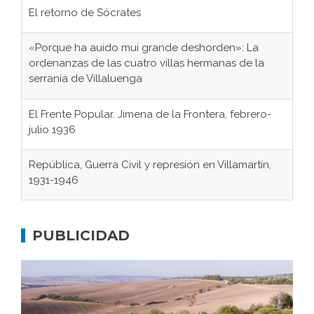
El retorno de Sócrates
«Porque ha auido mui grande deshorden»: La
ordenanzas de las cuatro villas hermanas de la
serranía de Villaluenga
El Frente Popular. Jimena de la Frontera, febrero-
julio 1936
República, Guerra Civil y represión en Villamartín,
1931-1946
Gaditanos deportados a campos de
concentración nazis
PUBLICIDAD
Don Perafán de Ribera y sus fundaciones de
Bornos