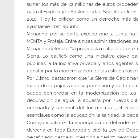
sumar los más de 32 millones de euros procedent
para el Empleo y la Sostenibilidad Socialque tran
2010. “Hoy lo critican como un derroche más 
ayuntamientos”, apuntó.
Menacho, por su parte, explicó que la Junta ha 
MEMTA y Proteja. Entre ambas administraciones, sup
Menacho defendió “la propuesta realizada por el
Sierra. Lo calificó como una iniciativa clave p
públicas, a la iniciativa privada y a los agentes 
apostar por la modernización de las estructuras pr
Por último, destacaron que “la Sierra de Cádiz ha
mano de la pujanza de su población y de la compl
puede comprobar en la modernización de las in
depuración de agua, la apuesta por nuevos culti
ordenado y racional del turismo rural, el impul
esenciales como la educación, la sanidad, la depe
Cornejo insistió en la importancia de defender e
derecha en toda Euoropa y citó la Ley de Dep
beneficiado desde su creación a casi 70 personas.