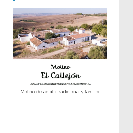
Don Perafán de Ribera y sus
fundaciones de Bornos
El Frente Popular. Ubrique, febrero-julio
1936
Juntar las letras. La alfabetización en el
campo: del afán de saber a la
autogestión
Historia y vivencias del poblado de Los
Hurones
Molino de aceite tradicional y familiar