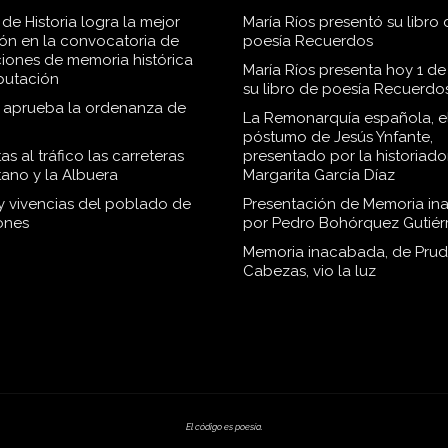
de Historia logra la mejor
María Ríos presentó su libro 
ión en la convocatoria de
poesía Recuerdos
iones de memoria histórica
María Ríos presenta hoy 1 de
iputación
su libro de poesía Recuerdo
o aprueba la ordenanza de
La Remonarquía española, el
póstumo de Jesús Ynfante,
as al tráfico las carreteras
presentado por la historiado
tano y la Albuera
Margarita García Díaz
 y vivencias del poblado de
Presentación de Memoria in
ones
por Pedro Bohórquez Gutiér
Memoria inacabada, de Pru
Cabezas, vio la luz
El código es poesía.