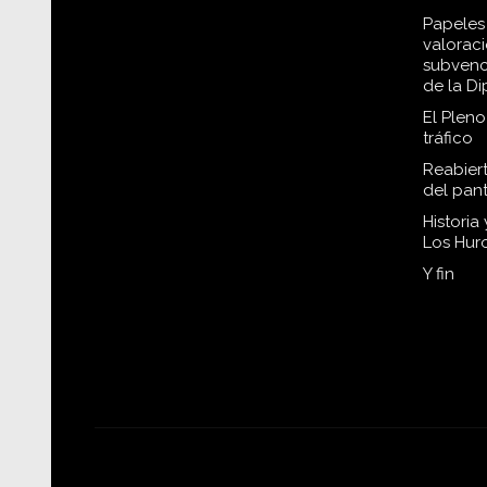
Papeles 
valorac
subvenc
de la D
El Plen
tráfico
Reabiert
del pan
Historia
Los Hur
Y fin