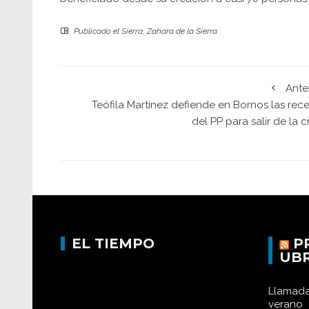
Publicado el
Sierra
,
Zahara de la Sierra
Ante
Teófila Martínez defiende en Bornos las rec
del PP para salir de la cr
EL TIEMPO
P
UB
Llamada
verano