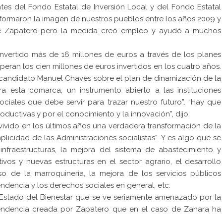
es del Fondo Estatal de Inversión Local y del Fondo Estatal
sformaron la imagen de nuestros pueblos entre los años 2009 y
de Zapatero pero la medida creó empleo y ayudó a muchos
invertido más de 16 millones de euros a través de los planes
eran los cien millones de euros invertidos en los cuatro años.
 candidato Manuel Chaves sobre el plan de dinamización de la
ara esta comarca, un instrumento abierto a las instituciones
sociales que debe servir para trazar nuestro futuro”. “Hay que
oductivas y por el conocimiento y la innovación”, dijo.
 vivido en los últimos años una verdadera transformación de la
icidad de las Administraciones socialistas”. Y es algo que se
fraestructuras, la mejora del sistema de abastecimiento y
vos y nuevas estructuras en el sector agrario, el desarrollo
so de la marroquinería, la mejora de los servicios públicos
ndencia y los derechos sociales en general, etc.
l Estado del Bienestar que se ve seriamente amenazado por la
endencia creada por Zapatero que en el caso de Zahara ha