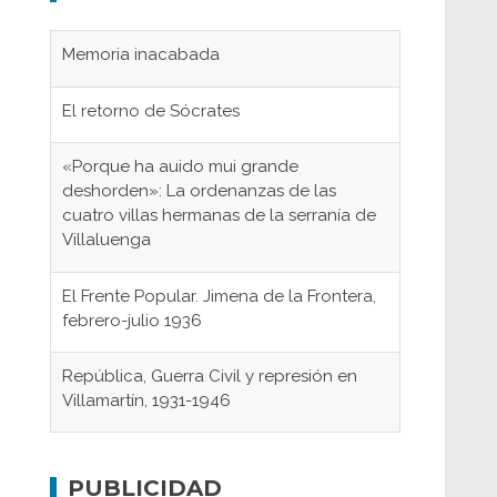
Memoria inacabada
El retorno de Sócrates
«Porque ha auido mui grande
deshorden»: La ordenanzas de las
cuatro villas hermanas de la serranía de
Villaluenga
El Frente Popular. Jimena de la Frontera,
febrero-julio 1936
República, Guerra Civil y represión en
Villamartín, 1931-1946
Gaditanos deportados a campos de
concentración nazis
PUBLICIDAD