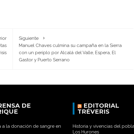
rior
Siguiente
etas
Manuel Chaves culmina su campaña en la Sierra
isis
con un periplo por Alcalá del Valle, Espera, El
Gastor y Puerto Serrano
RENSA DE
EDITORIAL
RIQUE
TRÉVERIS
 a la donación de sangre en
Historia y vivencias del pob
Los Hurones