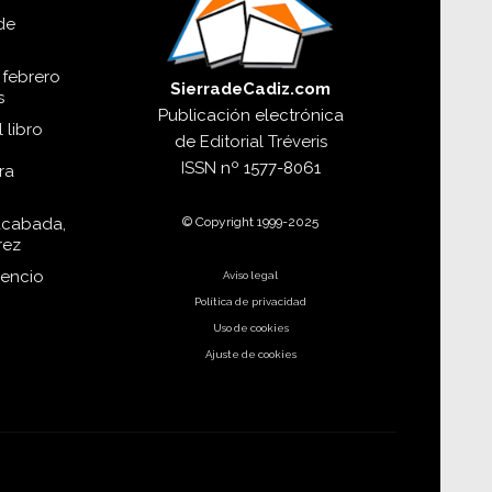
de
 febrero
SierradeCadiz.com
s
Publicación electrónica
 libro
de
Editorial Tréveris
ISSN
nº 1577-8061
ra
© Copyright 1999-2025
acabada,
rez
dencio
Aviso legal
Política de privacidad
Uso de cookies
Ajuste de cookies