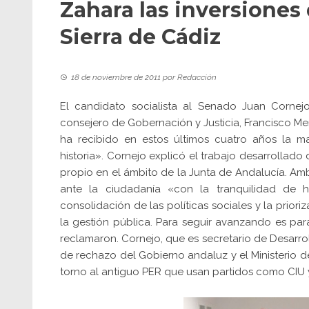
Zahara las inversiones 
Sierra de Cádiz
18 de noviembre de 2011
por
Redacción
El candidato socialista al Senado Juan Cornej
consejero de Gobernación y Justicia, Francisco Me
ha recibido en estos últimos cuatro años la m
historia». Cornejo explicó el trabajo desarrollad
propio en el ámbito de la Junta de Andalucía. Am
ante la ciudadanía «con la tranquilidad de 
consolidación de las políticas sociales y la prior
la gestión pública. Para seguir avanzando es par
reclamaron. Cornejo, que es secretario de Desarroll
de rechazo del Gobierno andaluz y el Ministerio d
torno al antiguo PER que usan partidos como CIU 