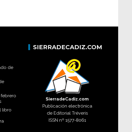
SIERRADECADIZ.COM
lado de
de
 febrero
SierradeCadiz.com
s
Publicación electrónica
 libro
de
Editorial Tréveris
ISSN
nº 1577-8061
ra