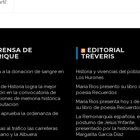
fil’
RENSA DE
EDITORIAL
RIQUE
TRÉVERIS
 a la donación de sangre en
Historia y vivencias del pob
Los Hurones
de Historia logra la mejor
María Ríos presentó su libro 
ión en la convocatoria de
poesía Recuerdos
iones de memoria histórica
María Ríos presenta hoy 1 de
iputación
su libro de poesía Recuerdo
o aprueba la ordenanza de
La Remonarquía española, el
póstumo de Jesús Ynfante,
as al tráfico las carreteras
presentado por la historiado
tano y la Albuera
Margarita García Díaz