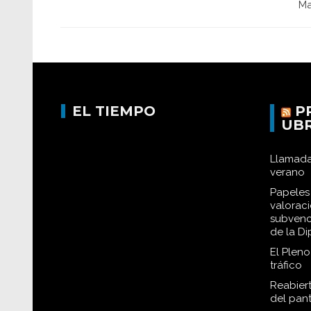
Mar
EL TIEMPO
P
UB
Llamada
verano
Papeles 
valorac
subvenc
de la D
El Plen
tráfico
Reabiert
del pan