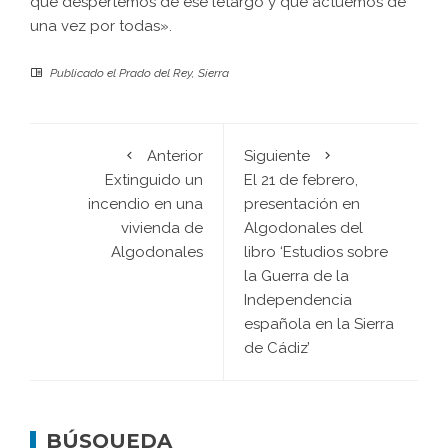
que despertemos de ese letargo y que actuemos de
una vez por todas».
Publicado el
Prado del Rey
,
Sierra
Anterior
Siguiente
Extinguido un
El 21 de febrero,
incendio en una
presentación en
vivienda de
Algodonales del
Algodonales
libro ‘Estudios sobre
la Guerra de la
Independencia
española en la Sierra
de Cádiz’
BÚSQUEDA