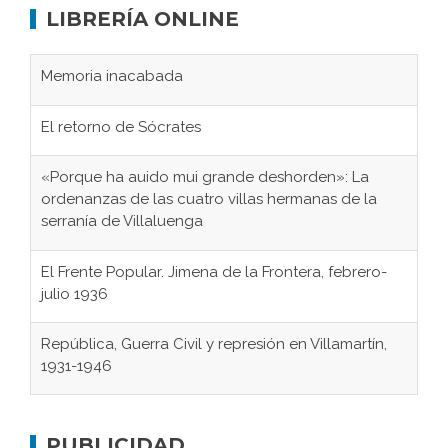
LIBRERÍA ONLINE
Memoria inacabada
El retorno de Sócrates
«Porque ha auido mui grande deshorden»: La
ordenanzas de las cuatro villas hermanas de la
serranía de Villaluenga
El Frente Popular. Jimena de la Frontera, febrero-
julio 1936
República, Guerra Civil y represión en Villamartín,
1931-1946
Gaditanos deportados a campos de
concentración nazis
PUBLICIDAD