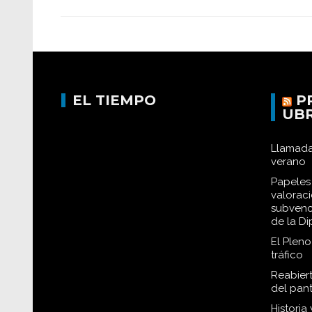
EL TIEMPO
P
UB
Llamada
verano
Papeles 
valorac
subvenc
de la D
El Plen
tráfico
Reabiert
del pan
Historia