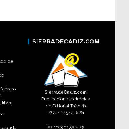
SIERRADECADIZ.COM
lado de
de
 febrero
SierradeCadiz.com
s
Publicación electrónica
 libro
de
Editorial Tréveris
ISSN
nº 1577-8061
ra
© Copyright 1999-2025
acabada,