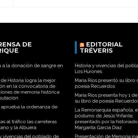
RENSA DE
EDITORIAL
RIQUE
TRÉVERIS
 a la donación de sangre en
Historia y vivencias del pob
Los Hurones
de Historia logra la mejor
María Ríos presentó su libro 
ión en la convocatoria de
poesía Recuerdos
iones de memoria histórica
María Ríos presenta hoy 1 de
iputación
su libro de poesía Recuerdo
o aprueba la ordenanza de
La Remonarquía española, el
póstumo de Jesús Ynfante,
as al tráfico las carreteras
presentado por la historiado
tano y la Albuera
Margarita García Díaz
 y vivencias del poblado de
Presentación de Memoria in