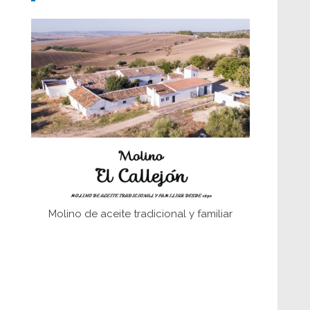
Don Perafán de Ribera y sus
fundaciones de Bornos
El Frente Popular. Ubrique, febrero-julio
1936
Juntar las letras. La alfabetización en el
campo: del afán de saber a la
autogestión
Historia y vivencias del poblado de Los
Hurones
Molino de aceite tradicional y familiar