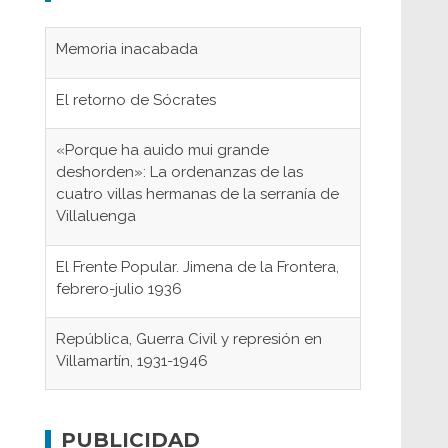
Memoria inacabada
El retorno de Sócrates
«Porque ha auido mui grande
deshorden»: La ordenanzas de las
cuatro villas hermanas de la serranía de
Villaluenga
El Frente Popular. Jimena de la Frontera,
febrero-julio 1936
República, Guerra Civil y represión en
Villamartín, 1931-1946
Gaditanos deportados a campos de
concentración nazis
PUBLICIDAD