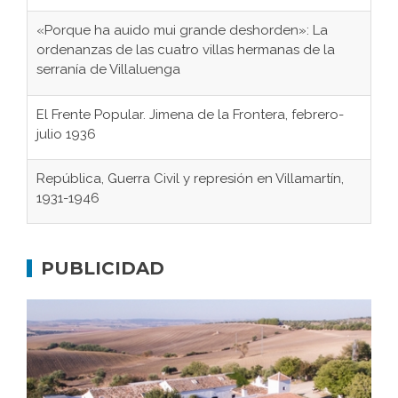
«Porque ha auido mui grande deshorden»: La
ordenanzas de las cuatro villas hermanas de la
serranía de Villaluenga
El Frente Popular. Jimena de la Frontera, febrero-
julio 1936
República, Guerra Civil y represión en Villamartín,
1931-1946
Gaditanos deportados a campos de
concentración nazis
PUBLICIDAD
Don Perafán de Ribera y sus fundaciones de
Bornos
El Frente Popular. Ubrique, febrero-julio 1936