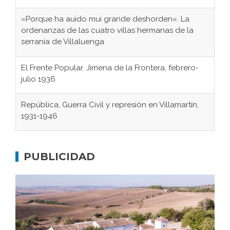
«Porque ha auido mui grande deshorden»: La
ordenanzas de las cuatro villas hermanas de la
serranía de Villaluenga
El Frente Popular. Jimena de la Frontera, febrero-
julio 1936
República, Guerra Civil y represión en Villamartín,
1931-1946
Gaditanos deportados a campos de
concentración nazis
PUBLICIDAD
Don Perafán de Ribera y sus fundaciones de
Bornos
El Frente Popular. Ubrique, febrero-julio 1936