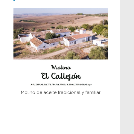
Don Perafán de Ribera y sus
fundaciones de Bornos
El Frente Popular. Ubrique, febrero-julio
1936
Juntar las letras. La alfabetización en el
campo: del afán de saber a la
autogestión
Historia y vivencias del poblado de Los
Hurones
Molino de aceite tradicional y familiar