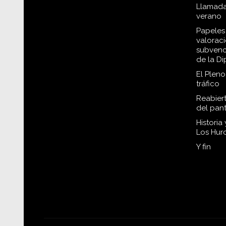
Llamada
verano
Papeles 
valorac
subvenc
de la D
El Plen
tráfico
Reabiert
del pan
Historia
Los Hur
Y fin