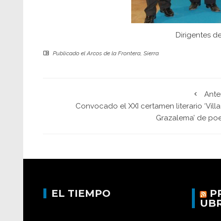
Dirigentes de
Publicado el
Arcos de la Frontera
,
Sierra
Ante
Convocado el XXI certamen literario ‘Vill
Grazalema’ de poe
EL TIEMPO
P
UB