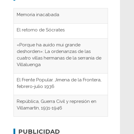
Memoria inacabada
El retorno de Sócrates
«Porque ha auido mui grande
deshorden»: La ordenanzas de las
cuatro villas hermanas de la serranía de
Villaluenga
El Frente Popular. Jimena de la Frontera,
febrero-julio 1936
República, Guerra Civil y represión en
Villamartín, 1931-1946
Gaditanos deportados a campos de
concentración nazis
PUBLICIDAD