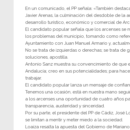
En un comunicado, el PP señala: «También destaca
Javier Arenas, la culminación del desdoble de la 
desarrollo turístico, económico y comercial de Arco
El candidato popular señala que los arcenses se
los problemas del municipio, tomando como refere
Ayuntamiento con Juan Manuel Armario y, actualme
No se trata de izquierdas o derechas; se trata d
soluciones, apostilla.
Antonio Sanz muestra su convencimiento de que el
Andalucía; creo en sus potencialidades; para hacer 
trabajar.
El candidato popular lanza un mensaje de confian
Tenemos una ocasión, está en nuestra mano seguir
a los arcenses una oportunidad de cuatro años p
transparencia, austeridad y sinceridad.
Por su parte, el presidente del PP de Cádiz, José L
se limitan a mentir y meter miedo a la sociedad.
Loaiza resalta la apuesta del Gobierno de Mariano