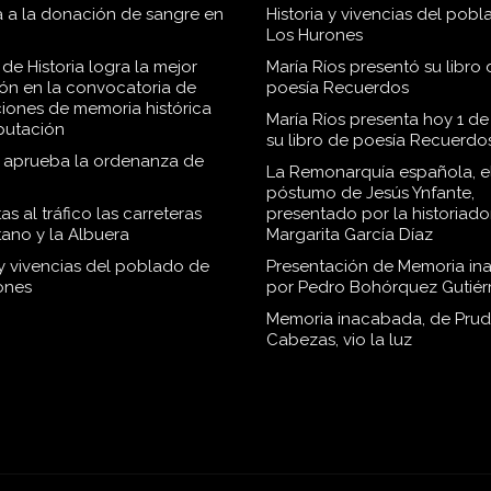
 a la donación de sangre en
Historia y vivencias del pob
Los Hurones
de Historia logra la mejor
María Ríos presentó su libro 
ión en la convocatoria de
poesía Recuerdos
iones de memoria histórica
María Ríos presenta hoy 1 de
iputación
su libro de poesía Recuerdo
o aprueba la ordenanza de
La Remonarquía española, el
póstumo de Jesús Ynfante,
as al tráfico las carreteras
presentado por la historiado
tano y la Albuera
Margarita García Díaz
 y vivencias del poblado de
Presentación de Memoria in
ones
por Pedro Bohórquez Gutiér
Memoria inacabada, de Pru
Cabezas, vio la luz