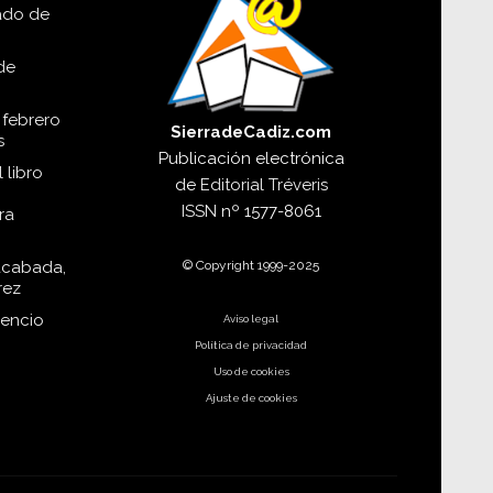
lado de
de
 febrero
SierradeCadiz.com
s
Publicación electrónica
 libro
de
Editorial Tréveris
ISSN
nº 1577-8061
ra
© Copyright 1999-2025
acabada,
rez
dencio
Aviso legal
Política de privacidad
Uso de cookies
Ajuste de cookies