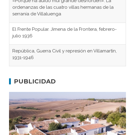
«Porque ha auido mui grande deshorden»: La
ordenanzas de las cuatro villas hermanas de la
serranía de Villaluenga
El Frente Popular. Jimena de la Frontera, febrero-
julio 1936
República, Guerra Civil y represión en Villamartín,
1931-1946
Gaditanos deportados a campos de
concentración nazis
PUBLICIDAD
Don Perafán de Ribera y sus fundaciones de
Bornos
El Frente Popular. Ubrique, febrero-julio 1936
Juntar las letras. La alfabetización en el campo: del