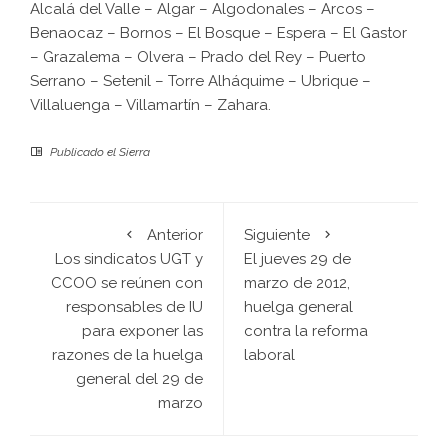
Alcalá del Valle
–
Algar
–
Algodonales
–
Arcos
–
Benaocaz
–
Bornos
–
El Bosque
–
Espera
–
El Gastor
–
Grazalema
–
Olvera
–
Prado del Rey
–
Puerto
Serrano
–
Setenil
–
Torre Alháquime
–
Ubrique
–
Villaluenga
–
Villamartín
–
Zahara
.
Publicado el
Sierra
Anterior
Siguiente
Los sindicatos UGT y
El jueves 29 de
CCOO se reúnen con
marzo de 2012,
responsables de IU
huelga general
para exponer las
contra la reforma
razones de la huelga
laboral
general del 29 de
marzo