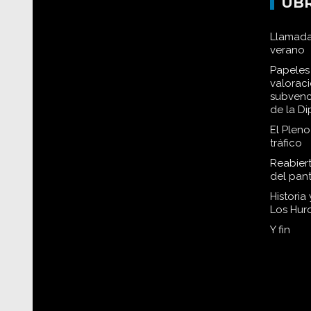
UB
Llamada
verano
Papeles 
valorac
subvenc
de la D
El Plen
tráfico
Reabiert
del pan
Historia
Los Hur
Y fin