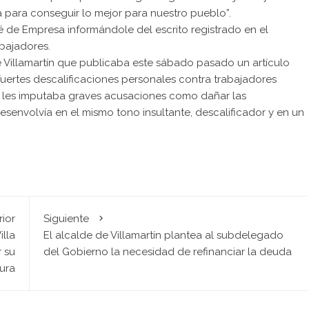
a para conseguir lo mejor para nuestro pueblo”.
té de Empresa informándole del escrito registrado en el
bajadores.
 de Villamartín que publicaba este sábado pasado un artículo
 fuertes descalificaciones personales contra trabajadores
mo les imputaba graves acusaciones como dañar las
 desenvolvía en el mismo tono insultante, descalificador y en un
rior
Siguiente
lla
El alcalde de Villamartín plantea al subdelegado
 su
del Gobierno la necesidad de refinanciar la deuda
ura