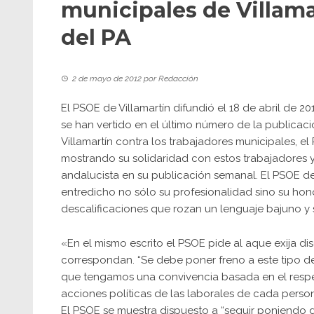
municipales de Villama
del PA
2 de mayo de 2012
por
Redacción
El PSOE de Villamartín difundió el 18 de abril de 
se han vertido en el último número de la publicac
Villamartín contra los trabajadores municipales, e
mostrando su solidaridad con estos trabajadores y 
andalucista en su publicación semanal. El PSOE d
entredicho no sólo su profesionalidad sino su hono
descalificaciones que rozan un lenguaje bajuno y 
«En el mismo escrito el PSOE pide al aque exija d
correspondan. “Se debe poner freno a este tipo d
que tengamos una convivencia basada en el respet
acciones políticas de las laborales de cada person
El PSOE se muestra dispuesto a “seguir poniendo d