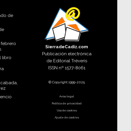
lado de
de
 febrero
SierradeCadiz.com
s
Publicación electrónica
 libro
de
Editorial Tréveris
ISSN
nº 1577-8061
ra
© Copyright 1999-2025
acabada,
rez
dencio
Aviso legal
Política de privacidad
Uso de cookies
Ajuste de cookies