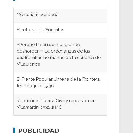
Memoria inacabada
El retorno de Sócrates
«Porque ha auido mui grande
deshorden»: La ordenanzas de las
cuatro villas hermanas de la serranía de
Villaluenga
El Frente Popular. Jimena de la Frontera,
febrero-julio 1936
República, Guerra Civil y represión en
Villamartín, 1931-1946
Gaditanos deportados a campos de
concentración nazis
PUBLICIDAD