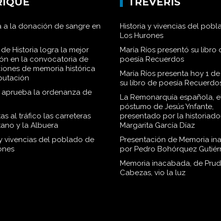
RIQUE
TRÉVERIS
 a la donación de sangre en
Historia y vivencias del pob
Los Hurones
de Historia logra la mejor
María Ríos presentó su libro 
ión en la convocatoria de
poesía Recuerdos
iones de memoria histórica
María Ríos presenta hoy 1 de
iputación
su libro de poesía Recuerdo
o aprueba la ordenanza de
La Remonarquía española, el
póstumo de Jesús Ynfante,
as al tráfico las carreteras
presentado por la historiado
tano y la Albuera
Margarita García Díaz
 y vivencias del poblado de
Presentación de Memoria in
ones
por Pedro Bohórquez Gutiér
Memoria inacabada, de Pru
Cabezas, vio la luz