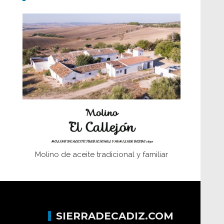
Don Perafán de Ribera y sus
fundaciones de Bornos
El Frente Popular. Ubrique, febrero-julio
1936
Juntar las letras. La alfabetización en el
campo: del afán de saber a la
autogestión
Historia y vivencias del poblado de Los
Hurones
Molino de aceite tradicional y familiar
SIERRADECADIZ.COM