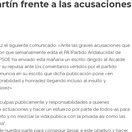
rtín frente a las acusaciones
2012 el siguiente comunicado: «Ante las graves acusaciones que
ión que semanalmente edita el PA (Partido Andalucista) de
l PSOE ha enviado esta mañana un escrito dirigido al Alcalde
su repulsa ante los comentarios vertidos por el partido
enuncia en su escrito que dicha publicación pone «en
rabilidad y honradez llegando incluso al insulto y
soez».
isculpas públicamente y responsabilidades a quienes
e actuaciones y hacer un esfuerzo por parte de todos-as para
o y no mezclar la vida pública con la privada así como las
a”.
e nuestra parte para conseguir llegar a este objetivo y hacer